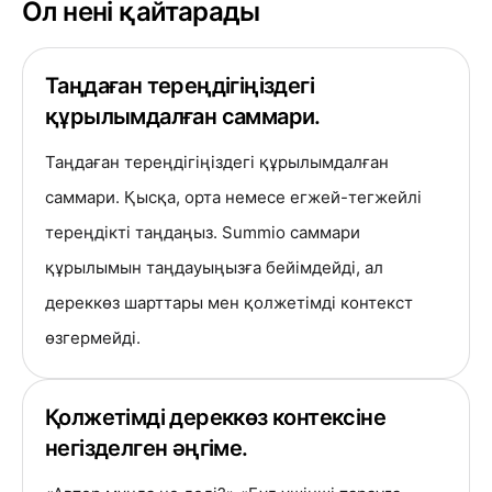
Ол нені қайтарады
Таңдаған тереңдігіңіздегі
құрылымдалған саммари.
Таңдаған тереңдігіңіздегі құрылымдалған
саммари. Қысқа, орта немесе егжей-тегжейлі
тереңдікті таңдаңыз. Summio саммари
құрылымын таңдауыңызға бейімдейді, ал
дереккөз шарттары мен қолжетімді контекст
өзгермейді.
Қолжетімді дереккөз контексіне
негізделген әңгіме.