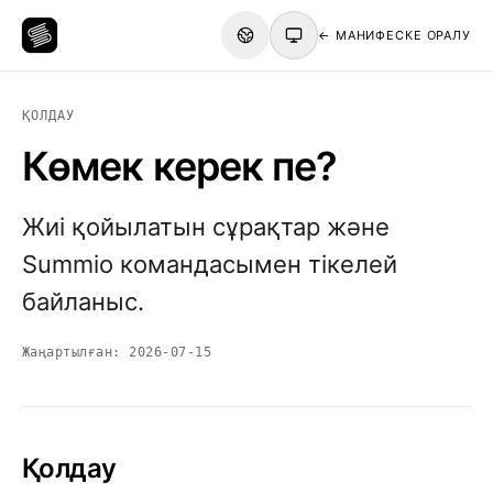
← МАНИФЕСКЕ ОРАЛУ
ҚОЛДАУ
Көмек керек пе?
Жиі қойылатын сұрақтар және
Summio командасымен тікелей
байланыс.
Жаңартылған:
2026-07-15
Қолдау