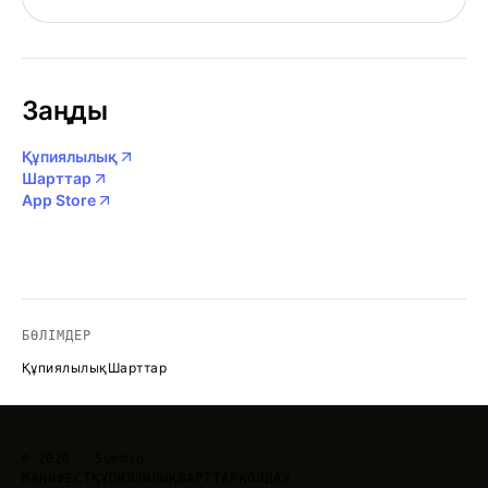
Заңды
Құпиялылық
Шарттар
App Store
БӨЛІМДЕР
Құпиялылық
Шарттар
©
2026
· Summio
МАНИФЕСТ
ҚҰПИЯЛЫЛЫҚ
ШАРТТАР
ҚОЛДАУ