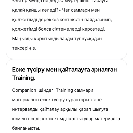
«Автор мұнда не деді?» «Бұл үшінші тарауға
қалай қайшы келеді?» Чат саммари мен
қолжетімді дереккөз контекстін пайдаланып,
қолжетімді болса сілтемелерді көрсетеді.
Маңызды қорытындыларды түпнұсқадан
тексеріңіз.
Еске түсіру мен қайталауға арналған
Training.
Companion ішіндегі Training саммари
материалын еске түсіру сұрақтары және
интервалды қайталау арқылы қарап шығуға
көмектеседі; қолжетімді жаттығулар материалға
байланысты.