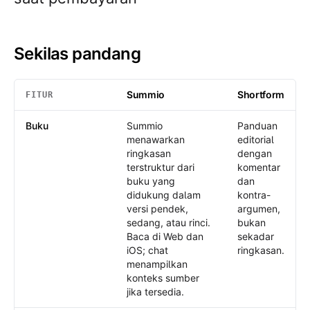
Sekilas pandang
Summio
Shortform
FITUR
Sekilas pandang
: Summio /
Shortform
Buku
Summio
Panduan
menawarkan
editorial
ringkasan
dengan
terstruktur dari
komentar
buku yang
dan
didukung dalam
kontra-
versi pendek,
argumen,
sedang, atau rinci.
bukan
Baca di Web dan
sekadar
iOS; chat
ringkasan.
menampilkan
konteks sumber
jika tersedia.