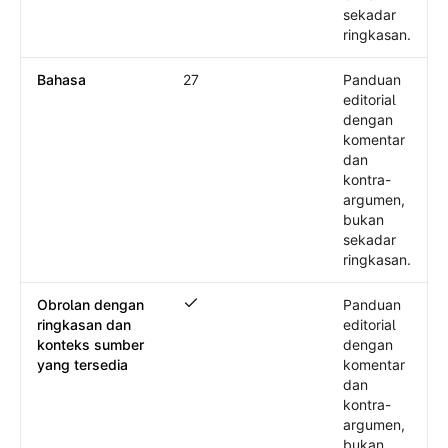
sekadar
ringkasan.
Bahasa
27
Panduan
editorial
dengan
komentar
dan
kontra-
argumen,
bukan
sekadar
ringkasan.
Obrolan dengan
Panduan
Obrolan dengan ringkasan dan konteks 
ringkasan dan
editorial
konteks sumber
dengan
yang tersedia
komentar
dan
kontra-
argumen,
bukan