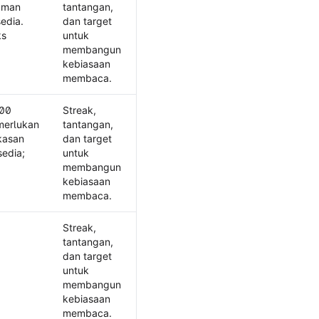
laman
tantangan,
edia.
dan target
ks
untuk
membangun
kebiasaan
membaca.
000
Streak,
merlukan
tantangan,
kasan
dan target
sedia;
untuk
membangun
kebiasaan
membaca.
Streak,
tantangan,
dan target
untuk
membangun
kebiasaan
membaca.