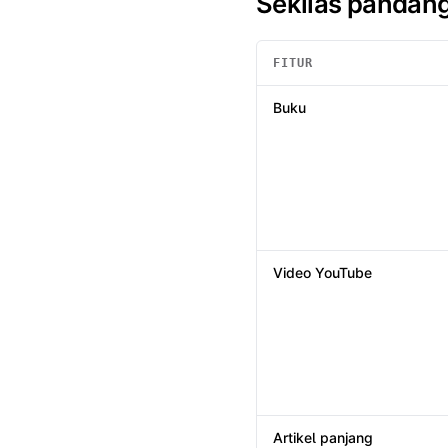
Sekilas pandan
FITUR
Sekilas pandang
: Summio /
H
Buku
Video YouTube
Artikel panjang