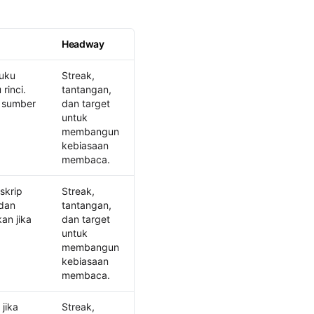
Headway
buku
Streak,
rinci.
tantangan,
s sumber
dan target
untuk
membangun
kebiasaan
membaca.
skrip
Streak,
 dan
tantangan,
an jika
dan target
untuk
membangun
kebiasaan
membaca.
jika
Streak,