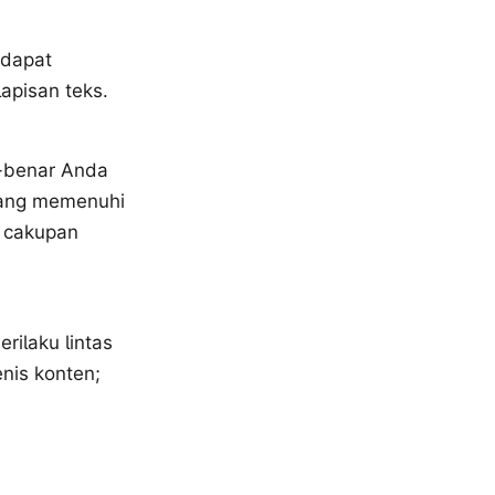
 dapat
apisan teks.
r-benar Anda
yang memenuhi
n cakupan
ilaku lintas
enis konten;