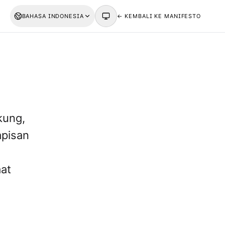
BAHASA INDONESIA
← KEMBALI KE MANIFESTO
kung,
apisan
aat