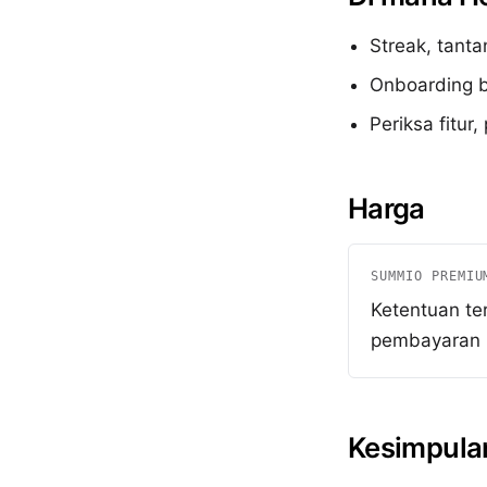
Streak, tant
Onboarding b
Periksa fitur,
Harga
SUMMIO PREMIU
Ketentuan te
pembayaran
Kesimpula