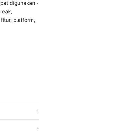
pat digunakan ·
treak,
tur, platform,
+
+