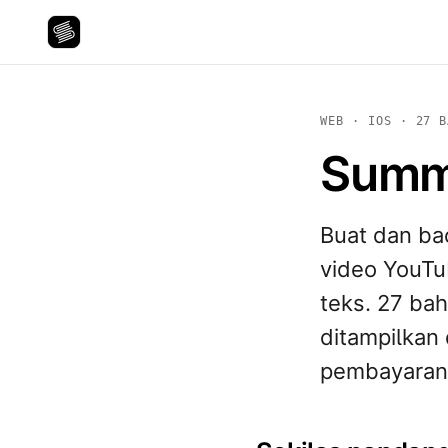
WEB · IOS · 27 B
Summ
Buat dan ba
video YouTub
teks. 27 bah
ditampilkan 
pembayaran