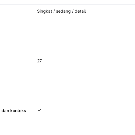
Singkat / sedang / detail
27
 dan konteks
Obrolan dengan ringkasan dan konteks sumber y