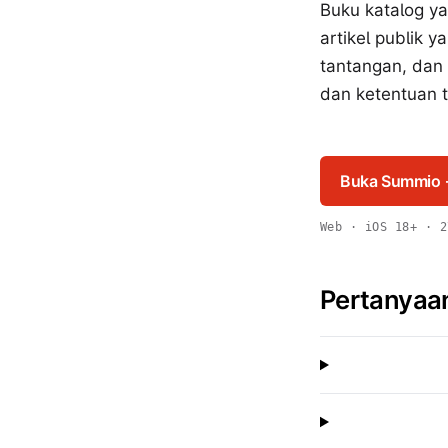
Buku katalog ya
artikel publik 
tantangan, dan
dan ketentuan te
Buka Summio
Web · iOS 18+ · 2
Pertanya