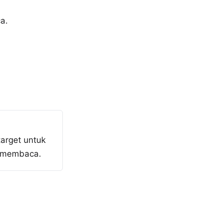
a.
target untuk
 membaca.