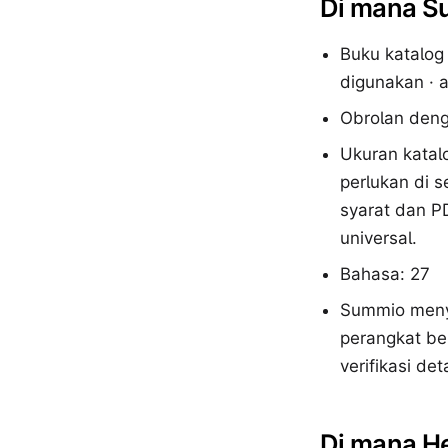
Di mana S
Buku katalog
digunakan · a
Obrolan deng
Ukuran katal
perlukan di 
syarat dan P
universal.
Bahasa: 27
Summio menye
perangkat ber
verifikasi det
Di mana H