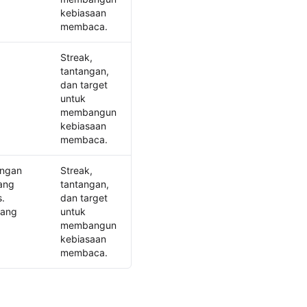
kebiasaan
membaca.
Streak,
tantangan,
dan target
untuk
membangun
kebiasaan
membaca.
engan
Streak,
yang
tantangan,
s.
dan target
yang
untuk
membangun
kebiasaan
membaca.