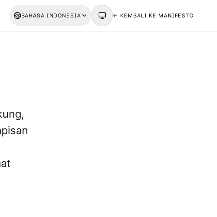
BAHASA INDONESIA
← KEMBALI KE MANIFESTO
kung,
apisan
aat