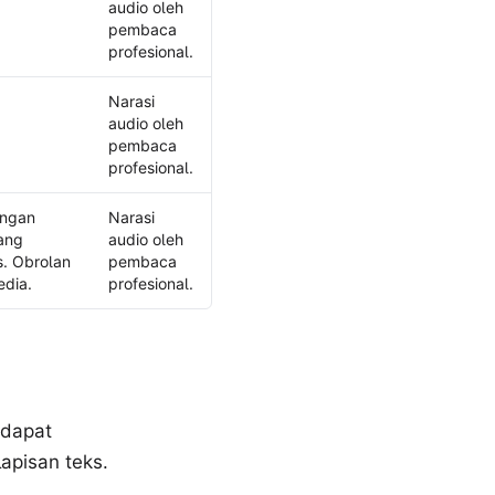
ang tersedia
audio oleh
pembaca
profesional.
Narasi
audio oleh
pembaca
profesional.
engan
Narasi
yang
audio oleh
s. Obrolan
pembaca
edia.
profesional.
 dapat
apisan teks.