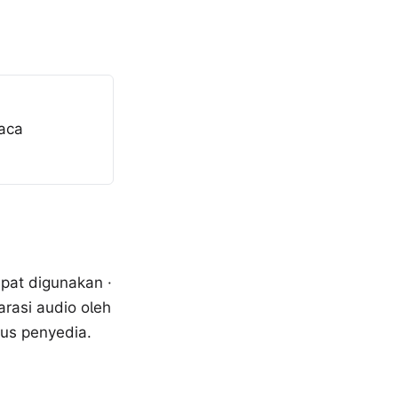
aca
pat digunakan ·
arasi audio oleh
itus penyedia.