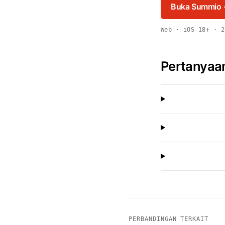
Buka Summio
Web · iOS 18+ · 2
Pertanya
PERBANDINGAN TERKAIT