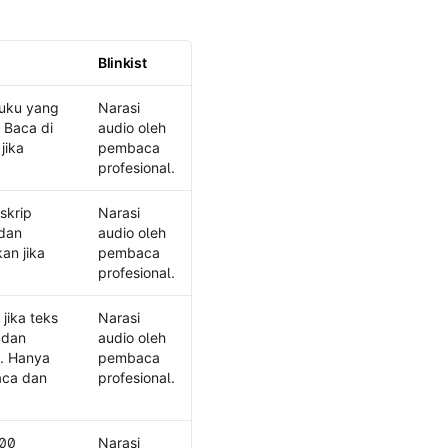
Blinkist
buku yang
Narasi
 Baca di
audio oleh
jika
pembaca
profesional.
skrip
Narasi
 dan
audio oleh
an jika
pembaca
profesional.
jika teks
Narasi
 dan
audio oleh
a. Hanya
pembaca
aca dan
profesional.
000
Narasi