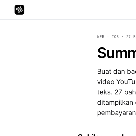
WEB · IOS · 27 B
Summi
Buat dan ba
video YouTub
teks. 27 bah
ditampilkan 
pembayaran