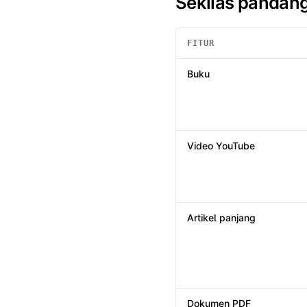
Sekilas pandan
FITUR
Sekilas pandang
: Summio /
B
Buku
Video YouTube
Artikel panjang
Dokumen PDF