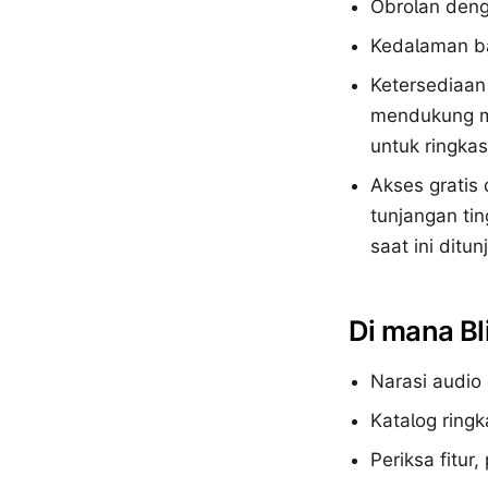
Obrolan deng
Kedalaman ba
Ketersediaan
mendukung m
untuk ringka
Akses gratis
tunjangan ti
saat ini ditu
Di mana Bl
Narasi audio
Katalog ringk
Periksa fitur,