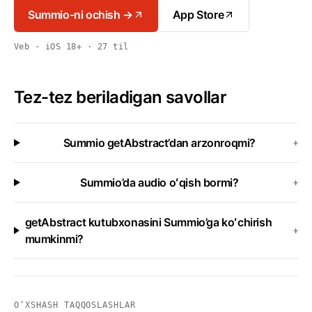
Summio-ni ochish →
App Store
Veb · iOS 18+ · 27 til
Tez-tez beriladigan savollar
Summio getAbstract’dan arzonroqmi?
+
Summio’da audio oʻqish bormi?
+
getAbstract kutubxonasini Summio’ga koʻchirish
+
mumkinmi?
OʻXSHASH TAQQOSLASHLAR