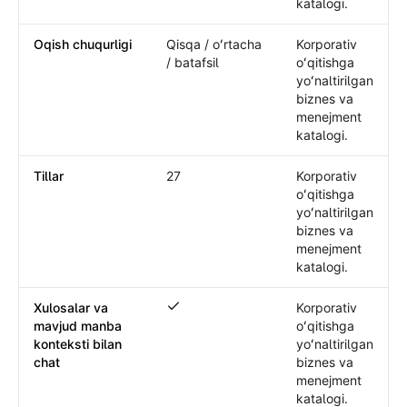
katalogi.
Oqish chuqurligi
Qisqa / oʻrtacha
Korporativ
/ batafsil
oʻqitishga
yoʻnaltirilgan
biznes va
menejment
katalogi.
Tillar
27
Korporativ
oʻqitishga
yoʻnaltirilgan
biznes va
menejment
katalogi.
Xulosalar va
Korporativ
Xulosalar va mavjud manba konteksti bi
mavjud manba
oʻqitishga
konteksti bilan
yoʻnaltirilgan
chat
biznes va
menejment
katalogi.