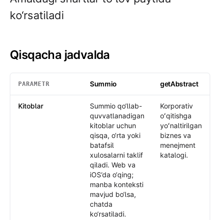
ko‘rsatiladi
Qisqacha jadvalda
Summio
getAbstract
PARAMETR
Qisqacha jadvalda
: Summio /
getAbstract
Kitoblar
Summio qo‘llab-
Korporativ
quvvatlanadigan
oʻqitishga
kitoblar uchun
yoʻnaltirilgan
qisqa, o‘rta yoki
biznes va
batafsil
menejment
xulosalarni taklif
katalogi.
qiladi. Web va
iOS’da o‘qing;
manba konteksti
mavjud bo‘lsa,
chatda
ko‘rsatiladi.