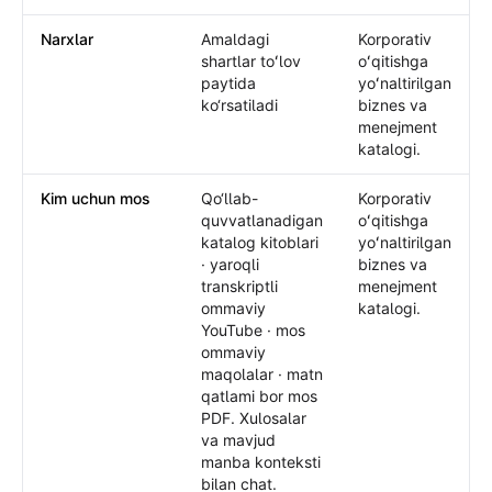
Narxlar
Amaldagi
Korporativ
shartlar toʻlov
oʻqitishga
paytida
yoʻnaltirilgan
ko‘rsatiladi
biznes va
menejment
katalogi.
Kim uchun mos
Qo‘llab-
Korporativ
quvvatlanadigan
oʻqitishga
katalog kitoblari
yoʻnaltirilgan
· yaroqli
biznes va
transkriptli
menejment
ommaviy
katalogi.
YouTube · mos
ommaviy
maqolalar · matn
qatlami bor mos
PDF. Xulosalar
va mavjud
manba konteksti
bilan chat.