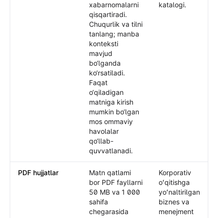
xabarnomalarni
katalogi.
qisqartiradi.
Chuqurlik va tilni
tanlang; manba
konteksti
mavjud
bo‘lganda
ko‘rsatiladi.
Faqat
o‘qiladigan
matniga kirish
mumkin bo‘lgan
mos ommaviy
havolalar
qo‘llab-
quvvatlanadi.
PDF hujjatlar
Matn qatlami
Korporativ
bor PDF fayllarni
oʻqitishga
50 MB va 1 000
yoʻnaltirilgan
sahifa
biznes va
chegarasida
menejment