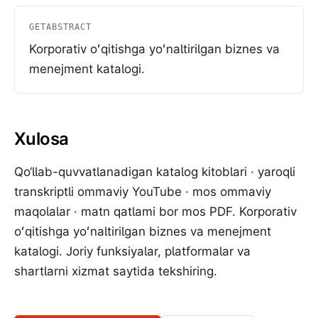
GETABSTRACT
Korporativ oʻqitishga yoʻnaltirilgan biznes va
menejment katalogi.
Xulosa
Qo‘llab-quvvatlanadigan katalog kitoblari · yaroqli
transkriptli ommaviy YouTube · mos ommaviy
maqolalar · matn qatlami bor mos PDF. Korporativ
oʻqitishga yoʻnaltirilgan biznes va menejment
katalogi. Joriy funksiyalar, platformalar va
shartlarni xizmat saytida tekshiring.