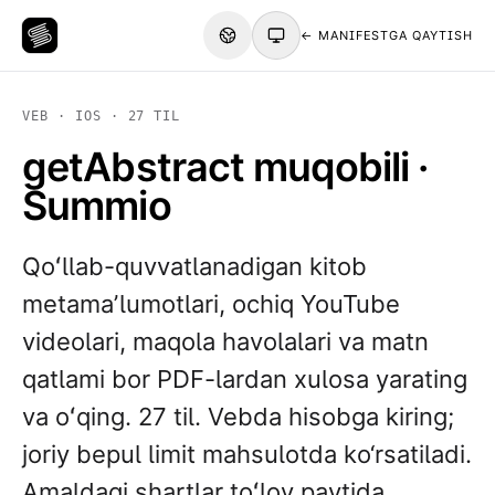
← MANIFESTGA QAYTISH
VEB · IOS · 27 TIL
getAbstract muqobili ·
Summio
Qoʻllab-quvvatlanadigan kitob
metamaʼlumotlari, ochiq YouTube
videolari, maqola havolalari va matn
qatlami bor PDF-lardan xulosa yarating
va oʻqing. 27 til. Vebda hisobga kiring;
joriy bepul limit mahsulotda ko‘rsatiladi.
Amaldagi shartlar toʻlov paytida