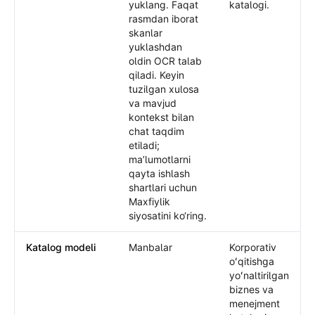
yuklang. Faqat
katalogi.
rasmdan iborat
skanlar
yuklashdan
oldin OCR talab
qiladi. Keyin
tuzilgan xulosa
va mavjud
kontekst bilan
chat taqdim
etiladi;
maʼlumotlarni
qayta ishlash
shartlari uchun
Maxfiylik
siyosatini ko‘ring.
Katalog modeli
Manbalar
Korporativ
oʻqitishga
yoʻnaltirilgan
biznes va
menejment