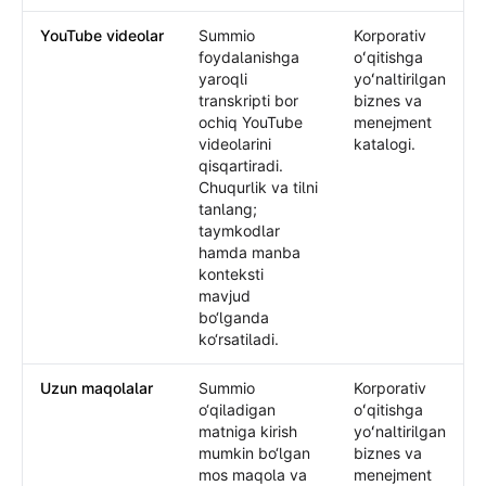
YouTube videolar
Summio
Korporativ
foydalanishga
oʻqitishga
yaroqli
yoʻnaltirilgan
transkripti bor
biznes va
ochiq YouTube
menejment
videolarini
katalogi.
qisqartiradi.
Chuqurlik va tilni
tanlang;
taymkodlar
hamda manba
konteksti
mavjud
bo‘lganda
ko‘rsatiladi.
Uzun maqolalar
Summio
Korporativ
o‘qiladigan
oʻqitishga
matniga kirish
yoʻnaltirilgan
mumkin bo‘lgan
biznes va
mos maqola va
menejment