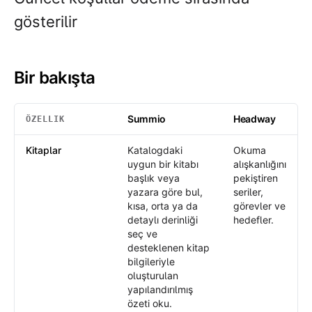
gösterilir
Bir bakışta
Summio
Headway
ÖZELLIK
Bir bakışta
: Summio /
Headway
Kitaplar
Katalogdaki
Okuma
uygun bir kitabı
alışkanlığını
başlık veya
pekiştiren
yazara göre bul,
seriler,
kısa, orta ya da
görevler ve
detaylı derinliği
hedefler.
seç ve
desteklenen kitap
bilgileriyle
oluşturulan
yapılandırılmış
özeti oku.