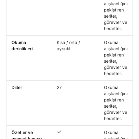
alışkanlığını
pekiştiren
seriler,
görevler ve
hedefler.
Okuma
Kısa / orta /
Okuma
derinlikleri
ayrıntılı
alışkanlığını
pekiştiren
seriler,
görevler ve
hedefler.
Diller
27
Okuma
alışkanlığını
pekiştiren
seriler,
görevler ve
hedefler.
Özetler ve
Okuma
Özetler ve mevcut kaynak bağlamıyla s
mevcut kaynak
alışkanlığını