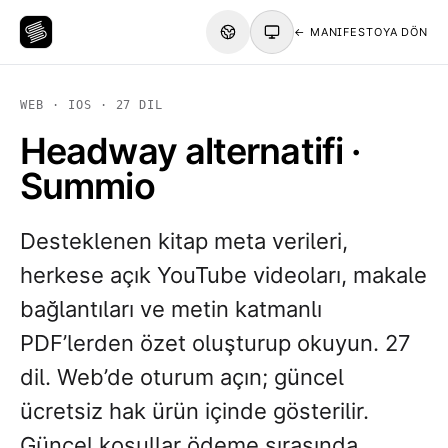
← MANIFESTOYA DÖN
WEB · IOS · 27 DIL
Headway alternatifi ·
Summio
Desteklenen kitap meta verileri,
herkese açık YouTube videoları, makale
bağlantıları ve metin katmanlı
PDF’lerden özet oluşturup okuyun. 27
dil. Web’de oturum açın; güncel
ücretsiz hak ürün içinde gösterilir.
Güncel koşullar ödeme sırasında