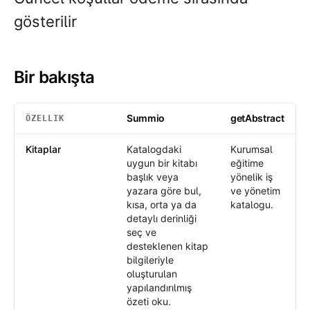
gösterilir
Bir bakışta
Summio
getAbstract
ÖZELLIK
Bir bakışta
: Summio /
getAbstract
Kitaplar
Katalogdaki
Kurumsal
uygun bir kitabı
eğitime
başlık veya
yönelik iş
yazara göre bul,
ve yönetim
kısa, orta ya da
katalogu.
detaylı derinliği
seç ve
desteklenen kitap
bilgileriyle
oluşturulan
yapılandırılmış
özeti oku.