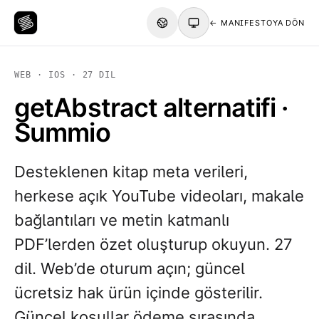
← MANIFESTOYA DÖN
WEB · IOS · 27 DIL
getAbstract alternatifi ·
Summio
Desteklenen kitap meta verileri,
herkese açık YouTube videoları, makale
bağlantıları ve metin katmanlı
PDF’lerden özet oluşturup okuyun. 27
dil. Web’de oturum açın; güncel
ücretsiz hak ürün içinde gösterilir.
Güncel koşullar ödeme sırasında