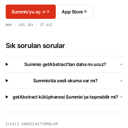
Summio’yu aç →
App Store
Web · iOS 18+ · 27 dil
Sık sorulan sorular
Summio getAbstract’tan daha mı ucuz?
+
Summio’da sesli okuma var mı?
+
getAbstract kütüphanesi Summio’ya taşınabilir mi?
+
İLGILI KARŞILAŞTIRMALAR