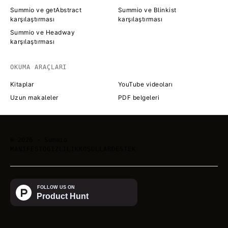
Summio ve getAbstract
Summio ve Blinkist
karşılaştırması
karşılaştırması
Summio ve Headway
karşılaştırması
OKUMA ARAÇLARI
Kitaplar
YouTube videoları
Uzun makaleler
PDF belgeleri
©
2026
· Summio
MANIFESTO
GIZLILIK
KOŞULLAR
DESTEK