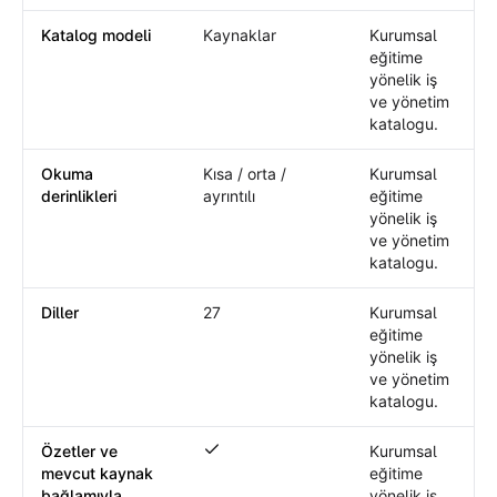
Katalog modeli
Kaynaklar
Kurumsal
eğitime
yönelik iş
ve yönetim
katalogu.
Okuma
Kısa / orta /
Kurumsal
derinlikleri
ayrıntılı
eğitime
yönelik iş
ve yönetim
katalogu.
Diller
27
Kurumsal
eğitime
yönelik iş
ve yönetim
katalogu.
Özetler ve
Kurumsal
Özetler ve mevcut kaynak bağlamıyla s
mevcut kaynak
eğitime
bağlamıyla
yönelik iş