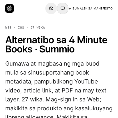
← BUMALIK SA MANIFESTO
WEB · IOS · 27 WIKA
Alternatibo sa 4 Minute
Books · Summio
Gumawa at magbasa ng mga buod
mula sa sinusuportahang book
metadata, pampublikong YouTube
video, article link, at PDF na may text
layer. 27 wika. Mag-sign in sa Web;
makikita sa produkto ang kasalukuyang
libreng allowance. Makikita sa