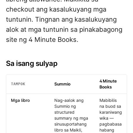
checkout ang kasalukuyang mga
tuntunin. Tingnan ang kasalukuyang
alok at mga tuntunin sa pinakabagong
site ng 4 Minute Books.
Sa isang sulyap
4 Minute
Summio
TAMPOK
Books
Sa isang sulyap
: Summio /
4 Minute Books
Mga libro
Nag-aalok ang
Mabibilis
Summio ng
na buod sa
structured
karaniwang
summary ng mga
wika —
sinusuportahang
pagbabasa
libro sa Maikli,
habang