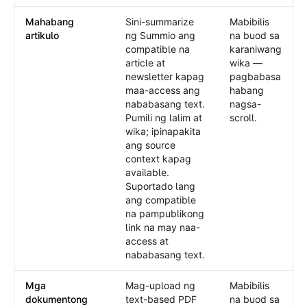
Mahabang
Sini-summarize
Mabibilis
artikulo
ng Summio ang
na buod sa
compatible na
karaniwang
article at
wika —
newsletter kapag
pagbabasa
maa-access ang
habang
nababasang text.
nagsa-
Pumili ng lalim at
scroll.
wika; ipinapakita
ang source
context kapag
available.
Suportado lang
ang compatible
na pampublikong
link na may naa-
access at
nababasang text.
Mga
Mag-upload ng
Mabibilis
dokumentong
text-based PDF
na buod sa