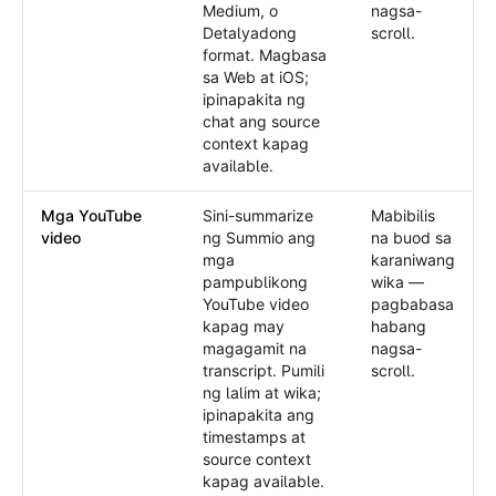
Medium, o
nagsa-
Detalyadong
scroll.
format. Magbasa
sa Web at iOS;
ipinapakita ng
chat ang source
context kapag
available.
Mga YouTube
Sini-summarize
Mabibilis
video
ng Summio ang
na buod sa
mga
karaniwang
pampublikong
wika —
YouTube video
pagbabasa
kapag may
habang
magagamit na
nagsa-
transcript. Pumili
scroll.
ng lalim at wika;
ipinapakita ang
timestamps at
source context
kapag available.