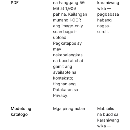
PDF
na hanggang 50
karaniwang
MB at 1,000
wika —
pahina. Kailangan
pagbabasa
munang i-OCR
habang
ang image-only
nagsa-
scan bago i-
scroll.
upload.
Pagkatapos ay
may
nakabalangkas
na buod at chat
gamit ang
available na
konteksto;
tingnan ang
Patakaran sa
Privacy.
Modelo ng
Mga pinagmulan
Mabibilis
katalogo
na buod sa
karaniwang
wika —