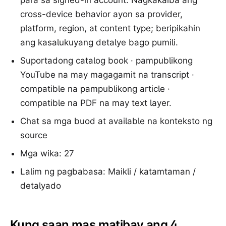
para sa signed-in account. Nagkakaiba ang
cross-device behavior ayon sa provider,
platform, region, at content type; beripikahin
ang kasalukuyang detalye bago pumili.
Suportadong catalog book · pampublikong
YouTube na may magagamit na transcript ·
compatible na pampublikong article ·
compatible na PDF na may text layer.
Chat sa mga buod at available na konteksto ng
source
Mga wika: 27
Lalim ng pagbabasa: Maikli / katamtaman /
detalyado
Kung saan mas matibay ang 4