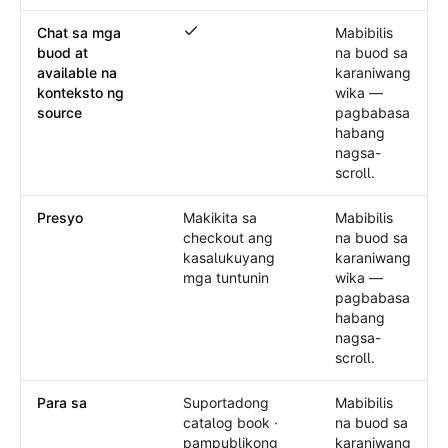
Chat sa mga
Mabibilis
Chat sa mga buod at available na konte
buod at
na buod sa
available na
karaniwang
konteksto ng
wika —
source
pagbabasa
habang
nagsa-
scroll.
Presyo
Makikita sa
Mabibilis
checkout ang
na buod sa
kasalukuyang
karaniwang
mga tuntunin
wika —
pagbabasa
habang
nagsa-
scroll.
Para sa
Suportadong
Mabibilis
catalog book ·
na buod sa
pampublikong
karaniwang