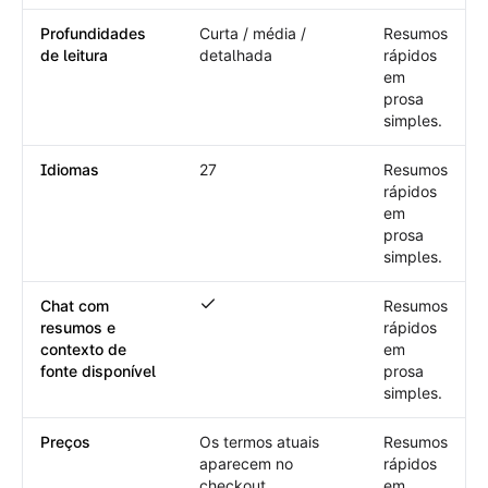
Profundidades
Curta / média /
Resumos
de leitura
detalhada
rápidos
em
prosa
simples.
Idiomas
27
Resumos
rápidos
em
prosa
simples.
Chat com
Resumos
Chat com resumos e contexto de fonte d
resumos e
rápidos
contexto de
em
fonte disponível
prosa
simples.
Preços
Os termos atuais
Resumos
aparecem no
rápidos
checkout
em