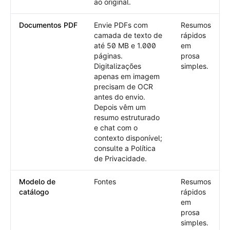
ao original.
Documentos PDF
Envie PDFs com
Resumos
camada de texto de
rápidos
até 50 MB e 1.000
em
páginas.
prosa
Digitalizações
simples.
apenas em imagem
precisam de OCR
antes do envio.
Depois vêm um
resumo estruturado
e chat com o
contexto disponível;
consulte a Política
de Privacidade.
Modelo de
Fontes
Resumos
catálogo
rápidos
em
prosa
simples.