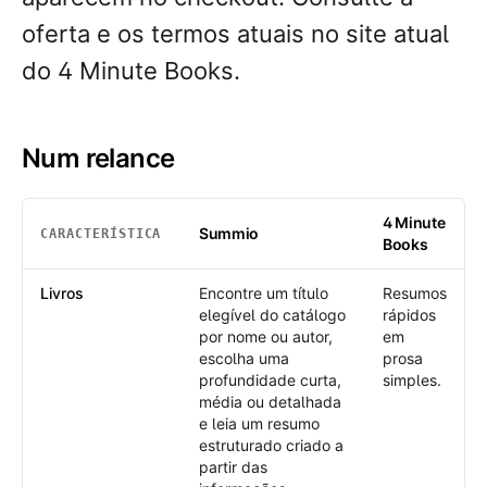
oferta e os termos atuais no site atual
do 4 Minute Books.
Num relance
4 Minute
Summio
CARACTERÍSTICA
Books
Num relance
: Summio /
4 Minute Books
Livros
Encontre um título
Resumos
elegível do catálogo
rápidos
por nome ou autor,
em
escolha uma
prosa
profundidade curta,
simples.
média ou detalhada
e leia um resumo
estruturado criado a
partir das