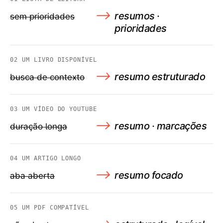
⟶
resumos ·
sem prioridades
prioridades
02
UM LIVRO DISPONÍVEL
⟶
resumo estruturado
busca de contexto
03
UM VÍDEO DO YOUTUBE
⟶
resumo · marcações
duração longa
04
UM ARTIGO LONGO
⟶
resumo focado
aba aberta
05
UM PDF COMPATÍVEL