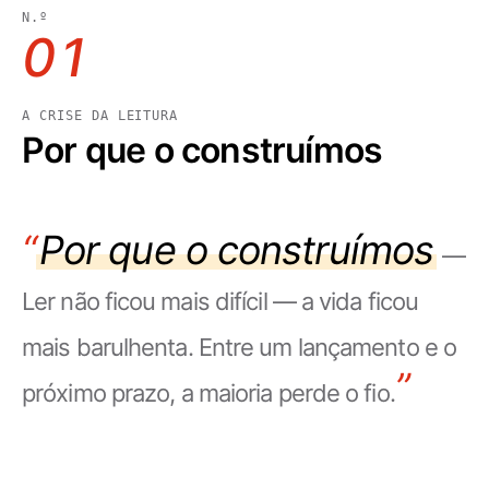
N.º
01
A CRISE DA LEITURA
Por que o construímos
“
O que ele lê
— Cada fonte
segue os seus próprios critérios: livros do
catálogo, vídeos públicos do YouTube com
transcrição utilizável, artigos públicos
compatíveis e PDFs com texto. O Summio
prepara um resumo estruturado a partir do