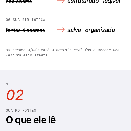
⟶
estruturado · legível
não aberto
06
SUA BIBLIOTECA
⟶
salva · organizada
fontes dispersas
Um resumo ajuda você a decidir qual fonte merece uma
leitura mais atenta.
N.º
02
QUATRO FONTES
O que ele lê