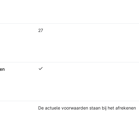
27
 en
Chat met samenvattingen en beschikbare bronco
De actuele voorwaarden staan bij het afrekenen