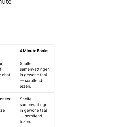
nute
4 Minute Books
an
Snelle
f
samenvattingen
e chat
in gewone taal
— scrollend
lezen.
anneer
Snelle
samenvattingen
 ze
in gewone taal
— scrollend
lezen.