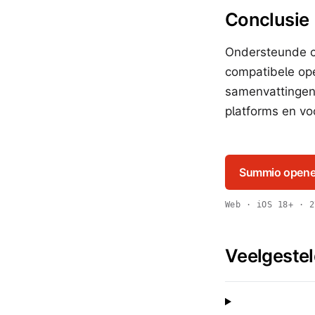
Conclusie
Ondersteunde c
compatibele ope
samenvattingen 
platforms en vo
Summio open
Web · iOS 18+ · 2
Veelgeste