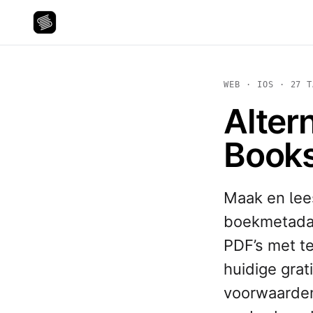
WEB · IOS · 27 T
Alter
Books
Maak en lee
boekmetadat
PDF’s met te
huidige grat
voorwaarden 