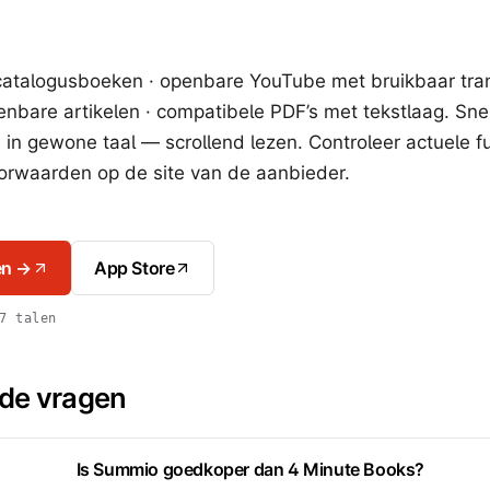
atalogusboeken · openbare YouTube met bruikbaar trans
nbare artikelen · compatibele PDF’s met tekstlaag. Sne
in gewone taal — scrollend lezen. Controleer actuele fu
orwaarden op de site van de aanbieder.
en →
App Store
7 talen
lde vragen
Is Summio goedkoper dan 4 Minute Books?