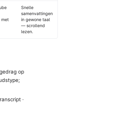
ube
Snelle
samenvattingen
t met
in gewone taal
— scrollend
lezen.
 gedrag op
oudstype;
anscript ·