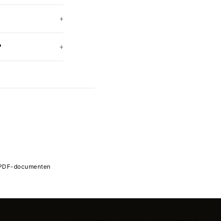
+
?
+
PDF-documenten