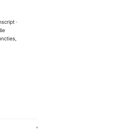
cript ·
lle
ncties,
+