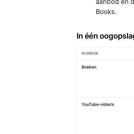
aanbod en d
Books.
In één oogopsla
KENMERK
In één oogopslag
: Summio /
Boeken
YouTube-video’s