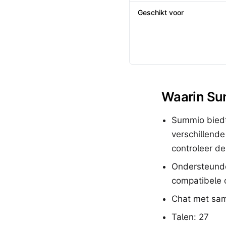
Geschikt voor
Waarin Sum
Summio biedt
verschillende
controleer d
Ondersteunde
compatibele o
Chat met sam
Talen: 27