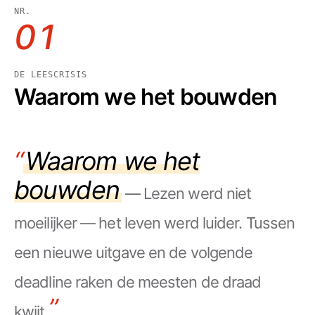
NR.
01
DE LEESCRISIS
Waarom we het bouwden
“
Wat het leest
— Elke bron heeft
eigen voorwaarden: geschikte
catalogusboeken, openbare YouTube-
video’s met een bruikbaar transcript,
compatibele openbare artikelen en tekst-
pdf’s. Summio maakt een gestructureerde