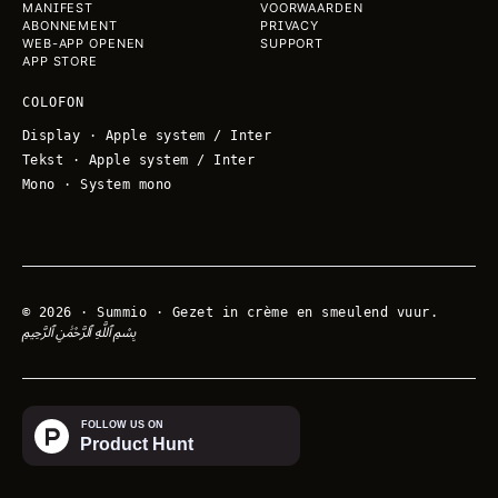
MANIFEST
VOORWAARDEN
ABONNEMENT
PRIVACY
WEB-APP OPENEN
SUPPORT
APP STORE
COLOFON
Display
·
Apple system / Inter
Tekst
·
Apple system / Inter
Mono
·
System mono
©
2026
·
Summio · Gezet in crème en smeulend vuur.
بِسْمِ ٱللَّهِ ٱلرَّحْمَٰنِ ٱلرَّحِيمِ