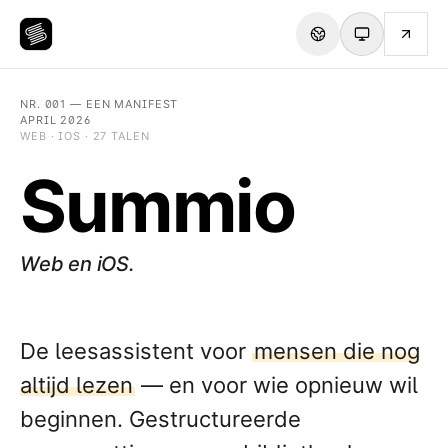
NR. 001 — EEN MANIFEST
APRIL 2026
WEB · IOS · 27 TALEN
Summio
Web en iOS.
De leesassistent voor
mensen die nog
altijd lezen
— en voor wie opnieuw wil
beginnen. Gestructureerde