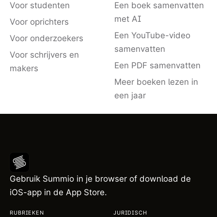
Voor studenten
Een boek samenvatten
met AI
Voor oprichters
Een YouTube-video
Voor onderzoekers
samenvatten
Voor schrijvers en
Een PDF samenvatten
makers
Meer boeken lezen in
een jaar
Gebruik Summio in je browser of download de
iOS-app in de App Store.
RUBRIEKEN
JURIDISCH