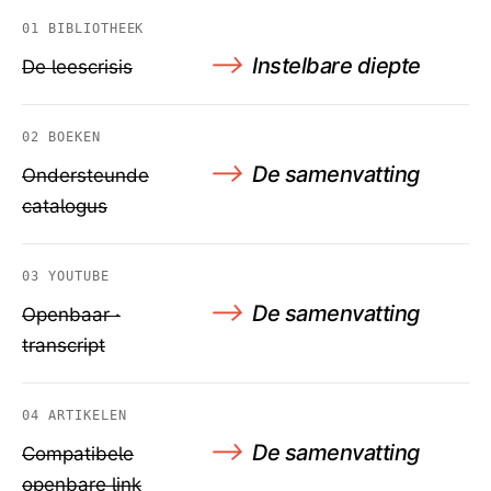
01
BIBLIOTHEEK
⟶
Instelbare diepte
De leescrisis
02
BOEKEN
⟶
De samenvatting
Ondersteunde
catalogus
03
YOUTUBE
⟶
De samenvatting
Openbaar ·
transcript
04
ARTIKELEN
⟶
De samenvatting
Compatibele
openbare link