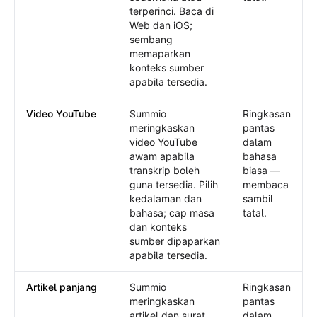
terperinci. Baca di
Web dan iOS;
sembang
memaparkan
konteks sumber
apabila tersedia.
Video YouTube
Summio
Ringkasan
meringkaskan
pantas
video YouTube
dalam
awam apabila
bahasa
transkrip boleh
biasa —
guna tersedia. Pilih
membaca
kedalaman dan
sambil
bahasa; cap masa
tatal.
dan konteks
sumber dipaparkan
apabila tersedia.
Artikel panjang
Summio
Ringkasan
meringkaskan
pantas
artikel dan surat
dalam