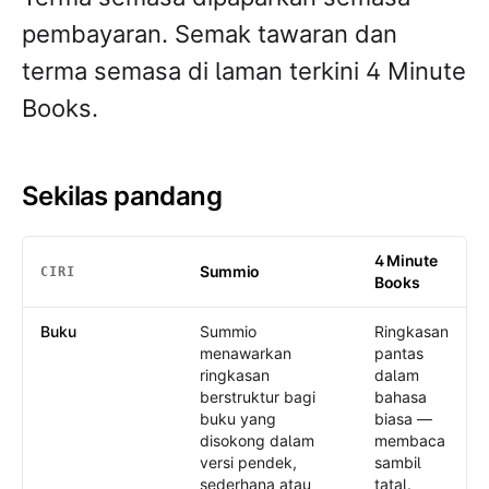
pembayaran. Semak tawaran dan
terma semasa di laman terkini 4 Minute
Books.
Sekilas pandang
4 Minute
Summio
CIRI
Books
Sekilas pandang
: Summio /
4 Minute Books
Buku
Summio
Ringkasan
menawarkan
pantas
ringkasan
dalam
berstruktur bagi
bahasa
buku yang
biasa —
disokong dalam
membaca
versi pendek,
sambil
sederhana atau
tatal.