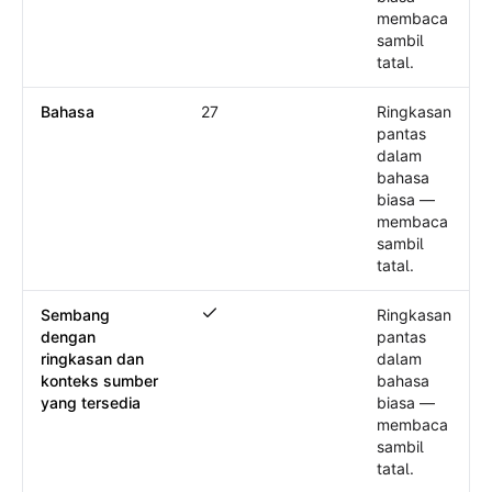
membaca
sambil
tatal.
Bahasa
27
Ringkasan
pantas
dalam
bahasa
biasa —
membaca
sambil
tatal.
Sembang
Ringkasan
Sembang dengan ringkasan dan konteks
dengan
pantas
ringkasan dan
dalam
konteks sumber
bahasa
yang tersedia
biasa —
membaca
sambil
tatal.