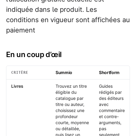
indiquée dans le produit. Les
conditions en vigueur sont affichées au
paiement
En un coup d’œil
Summio
Shortform
CRITÈRE
En un coup d’œil
: Summio /
Shortform
Livres
Trouvez un titre
Guides
éligible du
rédigés par
catalogue par
des éditeurs
titre ou auteur,
avec
choisissez une
commentaire
profondeur
et contre-
courte, moyenne
arguments,
ou détaillée,
pas
puis lisez un
seulement