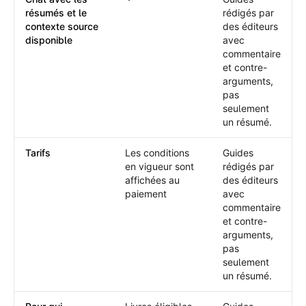
Chat avec les résumés et le contexte so
résumés et le
rédigés par
contexte source
des éditeurs
disponible
avec
commentaire
et contre-
arguments,
pas
seulement
un résumé.
Tarifs
Les conditions
Guides
en vigueur sont
rédigés par
affichées au
des éditeurs
paiement
avec
commentaire
et contre-
arguments,
pas
seulement
un résumé.