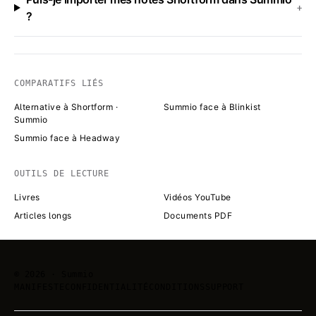
+
?
COMPARATIFS LIÉS
Alternative à Shortform ·
Summio face à Blinkist
Summio
Summio face à Headway
OUTILS DE LECTURE
Livres
Vidéos YouTube
Articles longs
Documents PDF
©
2026
· Summio
MANIFESTE
CONFIDENTIALITÉ
CONDITIONS
SUPPORT