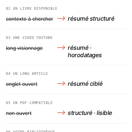
02
UN LIVRE DISPONIBLE
⟶
résumé structuré
contexte à chercher
03
UNE VIDÉO YOUTUBE
⟶
résumé ·
long visionnage
horodatages
04
UN LONG ARTICLE
⟶
résumé ciblé
onglet ouvert
05
UN PDF COMPATIBLE
⟶
structuré · lisible
non ouvert