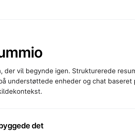
ummio
, der vil begynde igen. Strukturerede resu
 på understøttede enheder og chat baseret 
kildekontekst.
 byggede det