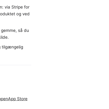
 via Stripe for
produktet og ved
at gemme, så du
ilde.
tilgængelig
ppen
App Store