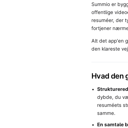
Summio er bygge
offentlige video
resuméer, der t
fortjener nærme
Alt det app'en g
den klareste vej
Hvad den g
Strukturered
dybde, du væl
resuméets str
samme.
En samtale b