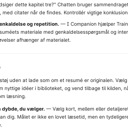
siger dette kapitel tre?" Chatten bruger sammendraget
 med citater når de findes. Kontrollér vigtige konklusione
genkaldelse og repetition.
—
I Companion hjælper Train
uméets materiale med genkaldelsesspørgsmål og inter
øvelser afhænger af materialet.
e
støj uden at lade som om et resumé er originalen. Væl
m nyttige idéer i biblioteket, og vend tilbage til kilden, n
m læsning.
n dybde, du vælger.
—
Vælg kort, mellem eller detaljere
ran dig. Målet er ikke en lovet læsetid, men en tydelige
.