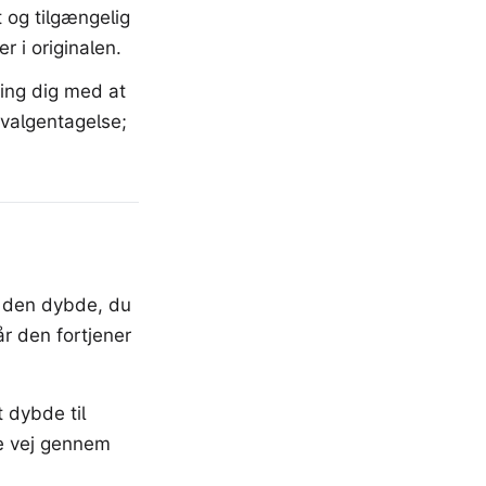
 og tilgængelig
r i originalen.
ing dig med at
valgentagelse;
g den dybde, du
år den fortjener
t dybde til
re vej gennem