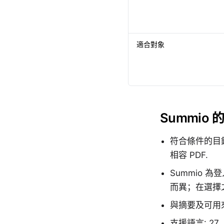
適合對象
Summio 
符合條件的目錄書
相容 PDF.
Summio 
而異；在選擇
與摘要及可用
支援語言: 27