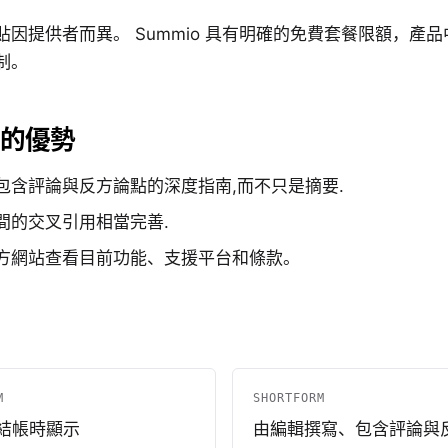
貼因提供者而異。 Summio 具有明確的免費套餐限額，產
制。
m 的優勢
包含評論與反方論點的深度指南,而不只是摘要.
間的交叉引用相當完善.
方網站查看目前功能、支援平台和條款。
M
SHORTFORM
結帳時顯示
由編輯撰寫、包含評論與