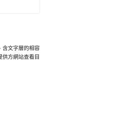
 · 含文字層的相容
務提供方網站查看目