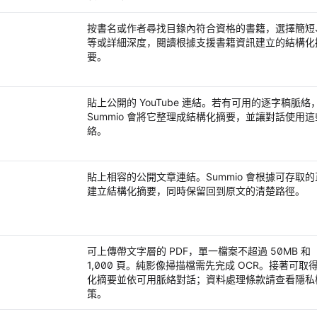
m
按書名或作者尋找目錄內符合資格的書籍，選擇簡短
等或詳細深度，閱讀根據支援書籍資訊建立的結構化
要。
貼上公開的 YouTube 連結。若有可用的逐字稿脈絡
Summio 會將它整理成結構化摘要，並讓對話使用這
絡。
貼上相容的公開文章連結。Summio 會根據可存取的
建立結構化摘要，同時保留回到原文的清楚路徑。
可上傳帶文字層的 PDF，單一檔案不超過 50MB 和
1,000 頁。純影像掃描檔需先完成 OCR。接著可取
化摘要並依可用脈絡對話；資料處理條款請查看隱私
策。