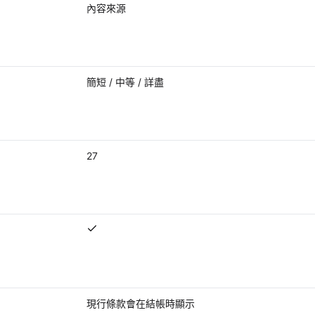
內容來源
簡短 / 中等 / 詳盡
27
與摘要及可用來源脈絡對話
現行條款會在結帳時顯示