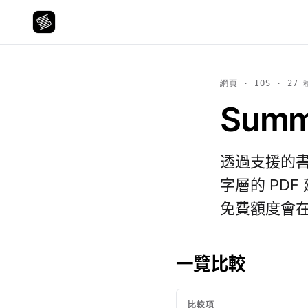
網頁 · IOS · 27
Summ
透過支援的書
字層的 PD
免費額度會在
一覽比較
比較項