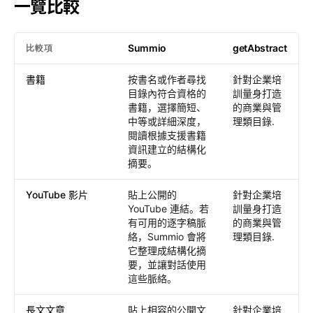
一覽比較
Summio
getAbstract
比較項
一覽比較
: Summio /
getAbstract
書籍
按書名或作者尋找
針對企業培
目錄內符合資格的
訓量身打造
書籍，選擇簡短、
的商業與管
中等或詳細深度，
理類目錄.
閱讀根據支援書籍
資訊建立的結構化
摘要。
YouTube 影片
貼上公開的
針對企業培
YouTube 連結。若
訓量身打造
有可用的逐字稿脈
的商業與管
絡，Summio 會將
理類目錄.
它整理成結構化摘
要，並讓對話使用
這些脈絡。
長文文章
貼上相容的公開文
針對企業培