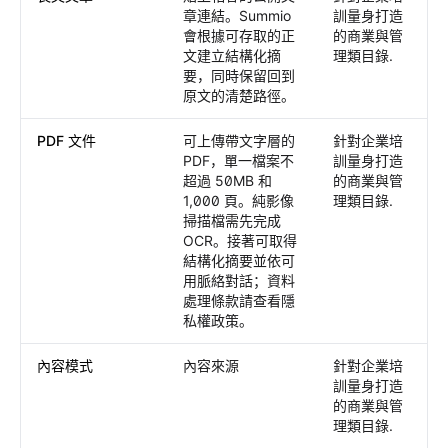
章連結。Summio
訓量身打造
會根據可存取的正
的商業與管
文建立結構化摘
理類目錄.
要，同時保留回到
原文的清楚路徑。
PDF 文件
可上傳帶文字層的
針對企業培
PDF，單一檔案不
訓量身打造
超過 50MB 和
的商業與管
1,000 頁。純影像
理類目錄.
掃描檔需先完成
OCR。接著可取得
結構化摘要並依可
用脈絡對話；資料
處理條款請查看隱
私權政策。
內容模式
內容來源
針對企業培
訓量身打造
的商業與管
理類目錄.