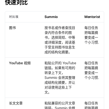
快速对比
Summio
Mentorist
对比项
快速对比
: Summio /
Mentorist
图书
按书名或作者查找目
每日任务
录内符合条件的图
把每篇摘
书，选择简短、中等
要变成一
或详细深度，阅读基
个小习惯.
于受支持图书信息生
成的结构化摘要。
YouTube 视频
粘贴公开的 YouTube
每日任务
链接。如果有可用的
把每篇摘
转录上下文，
要变成一
Summio 会将其整理
个小习惯.
成结构化摘要，并让
对话使用这些上下
文。
长文文章
粘贴兼容的公开文章
每日任务
链接。Summio 会根
把每篇摘