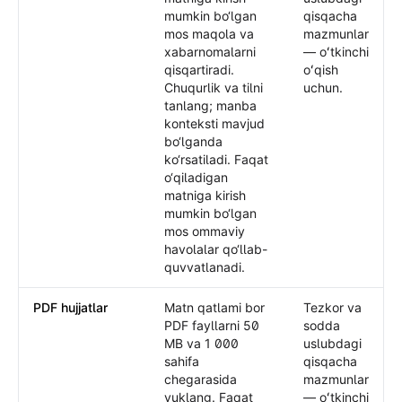
mumkin bo‘lgan
qisqacha
mos maqola va
mazmunlar
xabarnomalarni
— oʻtkinchi
qisqartiradi.
oʻqish
Chuqurlik va tilni
uchun.
tanlang; manba
konteksti mavjud
bo‘lganda
ko‘rsatiladi. Faqat
o‘qiladigan
matniga kirish
mumkin bo‘lgan
mos ommaviy
havolalar qo‘llab-
quvvatlanadi.
PDF hujjatlar
Matn qatlami bor
Tezkor va
PDF fayllarni 50
sodda
MB va 1 000
uslubdagi
sahifa
qisqacha
chegarasida
mazmunlar
yuklang. Faqat
— oʻtkinchi