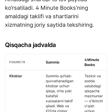
ko‘rsatiladi. 4 Minute Books’ning
amaldagi taklifi va shartlarini
xizmatning joriy saytida tekshiring.
Qisqacha jadvalda
4 Minute
Summio
PARAMETR
Books
Qisqacha jadvalda
: Summio /
4 Minute Books
Kitoblar
Summio qo‘llab-
Tezkor va
quvvatlanadigan
sodda
kitoblar uchun
uslubdagi
qisqa, o‘rta yoki
qisqacha
batafsil
mazmunlar
xulosalarni taklif
— oʻtkinchi
qiladi. Web va
oʻqish
iOS’da o‘qing;
uchun.