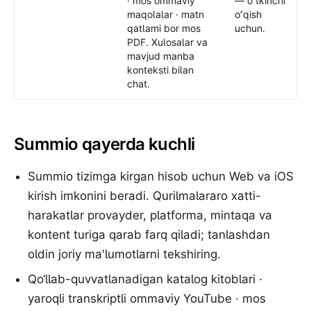
· mos ommaviy
— oʻtkinchi
maqolalar · matn
oʻqish
qatlami bor mos
uchun.
PDF. Xulosalar va
mavjud manba
konteksti bilan
chat.
Summio qayerda kuchli
Summio tizimga kirgan hisob uchun Web va iOS
kirish imkonini beradi. Qurilmalararo xatti-
harakatlar provayder, platforma, mintaqa va
kontent turiga qarab farq qiladi; tanlashdan
oldin joriy ma'lumotlarni tekshiring.
Qo‘llab-quvvatlanadigan katalog kitoblari ·
yaroqli transkriptli ommaviy YouTube · mos