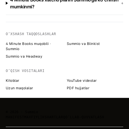
+
mumkinmi?
OʻXSHASH TAQQOSLASHLAR
4 Minute Books muqobili ·
Summio va Blinkist
Summio
Summio va Headway
OʻQISH VOSITALARI
Kitoblar
YouTube videolar
Uzun maqolalar
PDF hujjatlar
©
2026
· Summio
MANIFEST
MAXFIYLIK
SHARTLAR
QOʻLLAB-QUVVATLASH