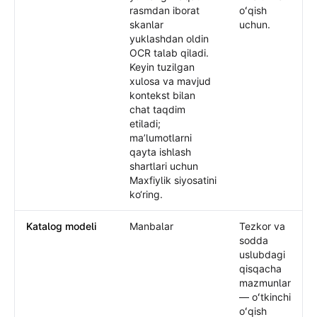
rasmdan iborat
oʻqish
skanlar
uchun.
yuklashdan oldin
OCR talab qiladi.
Keyin tuzilgan
xulosa va mavjud
kontekst bilan
chat taqdim
etiladi;
maʼlumotlarni
qayta ishlash
shartlari uchun
Maxfiylik siyosatini
ko‘ring.
Katalog modeli
Manbalar
Tezkor va
sodda
uslubdagi
qisqacha
mazmunlar
— oʻtkinchi
oʻqish