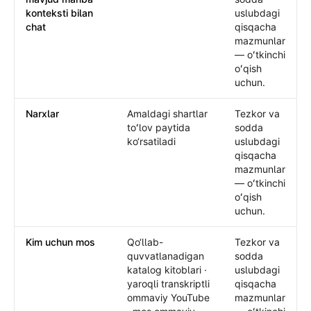
konteksti bilan
uslubdagi
chat
qisqacha
mazmunlar
— oʻtkinchi
oʻqish
uchun.
Narxlar
Amaldagi shartlar
Tezkor va
toʻlov paytida
sodda
ko‘rsatiladi
uslubdagi
qisqacha
mazmunlar
— oʻtkinchi
oʻqish
uchun.
Kim uchun mos
Qo‘llab-
Tezkor va
quvvatlanadigan
sodda
katalog kitoblari ·
uslubdagi
yaroqli transkriptli
qisqacha
ommaviy YouTube
mazmunlar