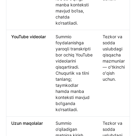
manba konteksti
mavjud bo‘lsa,
chatda
ko‘rsatiladi.
YouTube videolar
Summio
Tezkor va
foydalanishga
sodda
yaroqli transkripti
uslubdagi
bor ochiq YouTube
qisqacha
videolarini
mazmunlar
qisqartiradi.
— oʻtkinchi
Chuqurlik va tilni
oʻqish
tanlang;
uchun.
taymkodlar
hamda manba
konteksti mavjud
bo‘lganda
ko‘rsatiladi.
Uzun maqolalar
Summio
Tezkor va
o‘qiladigan
sodda
matniga kirish
uslubdagi