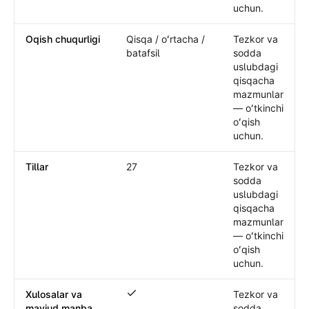
uchun.
Oqish chuqurligi
Qisqa / oʻrtacha /
Tezkor va
batafsil
sodda
uslubdagi
qisqacha
mazmunlar
— oʻtkinchi
oʻqish
uchun.
Tillar
27
Tezkor va
sodda
uslubdagi
qisqacha
mazmunlar
— oʻtkinchi
oʻqish
uchun.
Xulosalar va
Tezkor va
Xulosalar va mavjud manba konteksti bi
mavjud manba
sodda