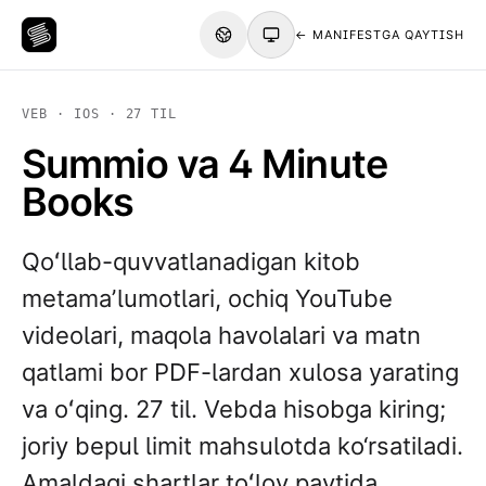
← MANIFESTGA QAYTISH
VEB · IOS · 27 TIL
Summio va 4 Minute
Books
Qoʻllab-quvvatlanadigan kitob
metamaʼlumotlari, ochiq YouTube
videolari, maqola havolalari va matn
qatlami bor PDF-lardan xulosa yarating
va oʻqing. 27 til. Vebda hisobga kiring;
joriy bepul limit mahsulotda ko‘rsatiladi.
Amaldagi shartlar toʻlov paytida