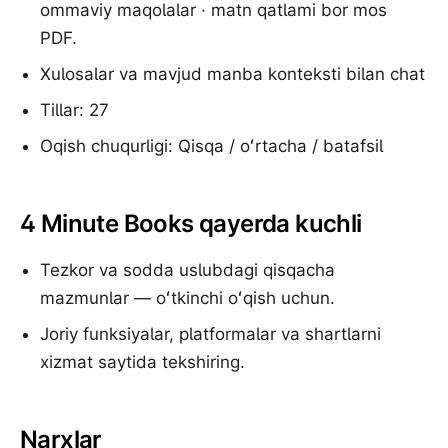
ommaviy maqolalar · matn qatlami bor mos
PDF.
Xulosalar va mavjud manba konteksti bilan chat
Tillar: 27
Oqish chuqurligi: Qisqa / oʻrtacha / batafsil
4 Minute Books qayerda kuchli
Tezkor va sodda uslubdagi qisqacha
mazmunlar — oʻtkinchi oʻqish uchun.
Joriy funksiyalar, platformalar va shartlarni
xizmat saytida tekshiring.
Narxlar