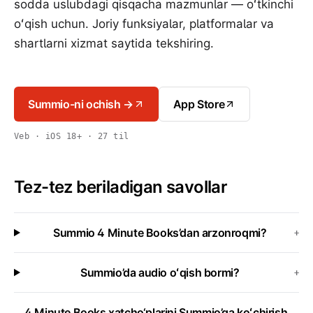
sodda uslubdagi qisqacha mazmunlar — oʻtkinchi
oʻqish uchun. Joriy funksiyalar, platformalar va
shartlarni xizmat saytida tekshiring.
Summio-ni ochish →
App Store
Veb · iOS 18+ · 27 til
Tez-tez beriladigan savollar
Summio 4 Minute Books’dan arzonroqmi?
+
Summio’da audio oʻqish bormi?
+
4 Minute Books xatcho‘plarini Summio’ga koʻchirish