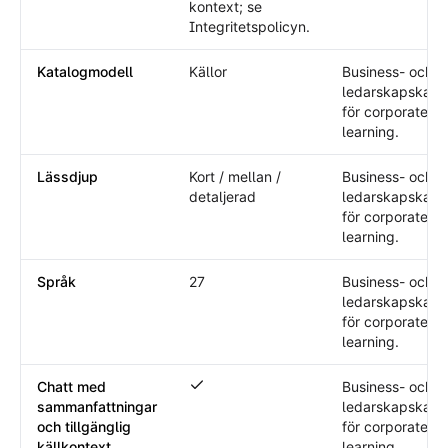
kontext; se
Integritetspolicyn.
Katalogmodell
Källor
Business- och
ledarskapskata
för corporate
learning.
Lässdjup
Kort / mellan /
Business- och
detaljerad
ledarskapskata
för corporate
learning.
Språk
27
Business- och
ledarskapskata
för corporate
learning.
Chatt med
Business- och
Chatt med sammanfattningar och tillgän
sammanfattningar
ledarskapskata
och tillgänglig
för corporate
källkontext
learning.