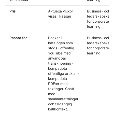
Pris
Aktuella villkor
Business- och
visas i kassan
ledarskapskata
för corporate
learning.
Passar för
Böcker i
Business- och
katalogen som
ledarskapskata
stöds · offentlig
för corporate
YouTube med
learning.
användbar
transkribering ·
kompatibla
offentliga artiklar ·
kompatibla
PDF:er med
textlager. Chatt
med
sammanfattningar
och tillgänglig
källkontext.