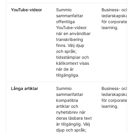
YouTube-videor
Summio
Business- och
sammanfattar
ledarskapskata
offentliga
för corporate
YouTube-videor
learning.
när en användbar
transkribering
finns. Välj djup
och språk;
tidsstämplar och
källkontext visas
när de är
tillgängliga.
Långa artiklar
Summio
Business- och
sammanfattar
ledarskapskata
kompatibla
för corporate
artiklar och
learning.
nyhetsbrev när
deras läsbara text
är tillgänglig. Välj
djup och språk;