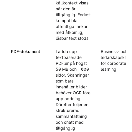
källkontext visas
när den är
tillgänglig. Endast
kompatibla
offentliga länkar
med åtkomlig,
läsbar text stöds.
PDF-dokument
Ladda upp
Business- och
textbaserade
ledarskapskata
PDF:er på högst
för corporate
50 MB och 1 000
learning.
sidor. Skanningar
som bara
innehåller bilder
behöver OCR före
uppladdning.
Därefter följer en
strukturerad
sammanfattning
och chatt med
tillgänglig