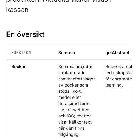
kassan
En översikt
Summio
getAbstract
FUNKTION
En översikt
: Summio /
getAbstract
Böcker
Summio erbjuder
Business- och
strukturerade
ledarskapskata
sammanfattningar
för corporate
av böcker som
learning.
stöds i kort,
medel eller
detaljerad form.
Läs på webben
och iOS; chatten
visar källkontext
när den finns
tillgänglig.