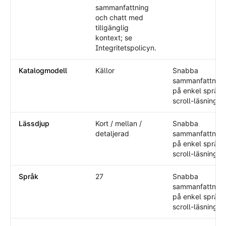
sammanfattning
och chatt med
tillgänglig
kontext; se
Integritetspolicyn.
Katalogmodell
Källor
Snabba
sammanfattning
på enkel språk
scroll-läsning.
Lässdjup
Kort / mellan /
Snabba
detaljerad
sammanfattning
på enkel språk
scroll-läsning.
Språk
27
Snabba
sammanfattning
på enkel språk
scroll-läsning.