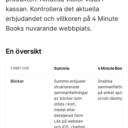
kassan. Kontrollera det aktuella
erbjudandet och villkoren på 4 Minute
Books nuvarande webbplats.
En översikt
Summio
4 Minute Books
FUNKTION
En översikt
: Summio /
4 Minute Books
Böcker
Summio erbjuder
Snabba
strukturerade
sammanfattning
sammanfattningar
på enkel språk
av böcker som
scroll-läsning.
stöds i kort,
medel eller
detaljerad form.
Läs på webben
och iOS; chatten