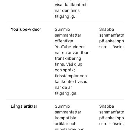
visar källkontext
när den finns
tillgänglig.
YouTube-videor
Summio
Snabba
sammanfattar
sammanfattning
offentliga
på enkel språk
YouTube-videor
scroll-läsning.
när en användbar
transkribering
finns. Välj djup
och språk;
tidsstämplar och
källkontext visas
när de är
tillgängliga.
Långa artiklar
Summio
Snabba
sammanfattar
sammanfattning
kompatibla
på enkel språk
artiklar och
scroll-läsning.
nyhetsbrev när