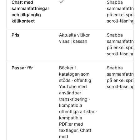
Chatt med
Snabba
Chatt med sammanfattningar och tillgän
sammanfattningar
sammanfattning
och tillgänglig
på enkel språk
källkontext
scroll-läsning.
Pris
Aktuella villkor
Snabba
visas i kassan
sammanfattning
på enkel språk
scroll-läsning.
Passar för
Böcker i
Snabba
katalogen som
sammanfattning
stöds · offentlig
på enkel språk
YouTube med
scroll-läsning.
användbar
transkribering ·
kompatibla
offentliga artiklar ·
kompatibla
PDF:er med
textlager. Chatt
med