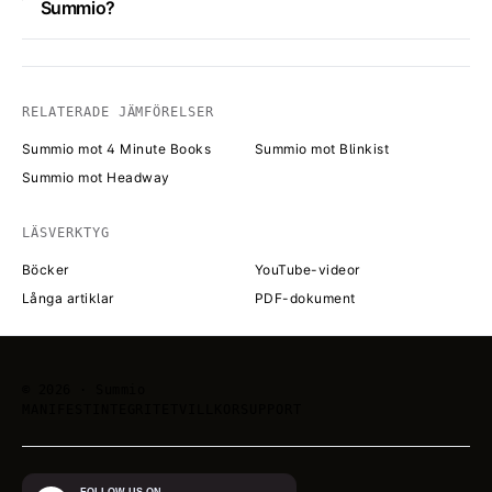
Summio?
RELATERADE JÄMFÖRELSER
Summio mot 4 Minute Books
Summio mot Blinkist
Summio mot Headway
LÄSVERKTYG
Böcker
YouTube-videor
Långa artiklar
PDF-dokument
©
2026
· Summio
MANIFEST
INTEGRITET
VILLKOR
SUPPORT