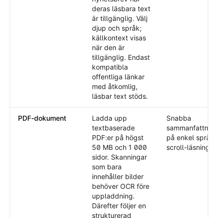
deras läsbara text
är tillgänglig. Välj
djup och språk;
källkontext visas
när den är
tillgänglig. Endast
kompatibla
offentliga länkar
med åtkomlig,
läsbar text stöds.
PDF-dokument
Ladda upp
Snabba
textbaserade
sammanfattning
PDF:er på högst
på enkel språk
50 MB och 1 000
scroll-läsning.
sidor. Skanningar
som bara
innehåller bilder
behöver OCR före
uppladdning.
Därefter följer en
strukturerad