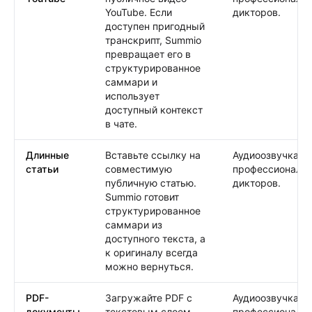
YouTube. Если
дикторов.
доступен пригодный
транскрипт, Summio
превращает его в
структурированное
саммари и
использует
доступный контекст
в чате.
Длинные
Вставьте ссылку на
Аудиоозвучка от
статьи
совместимую
профессиональ
публичную статью.
дикторов.
Summio готовит
структурированное
саммари из
доступного текста, а
к оригиналу всегда
можно вернуться.
PDF-
Загружайте PDF с
Аудиоозвучка от
документы
текстовым слоем
профессиональ