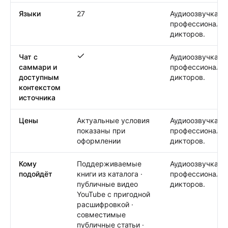
Языки
27
Аудиоозвучка от
профессиональ
дикторов.
Чат с
Аудиоозвучка от
Чат с саммари и доступным контекстом и
саммари и
профессиональ
доступным
дикторов.
контекстом
источника
Цены
Актуальные условия
Аудиоозвучка от
показаны при
профессиональ
оформлении
дикторов.
Кому
Поддерживаемые
Аудиоозвучка от
подойдёт
книги из каталога ·
профессиональ
публичные видео
дикторов.
YouTube с пригодной
расшифровкой ·
совместимые
публичные статьи ·