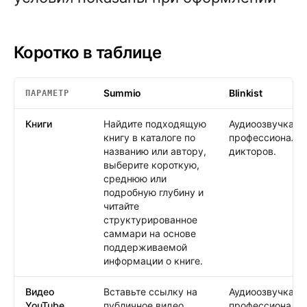
Коротко в таблице
Summio
Blinkist
ПАРАМЕТР
Коротко в таблице
: Summio /
Blinkist
Книги
Найдите подходящую
Аудиоозвучка от
книгу в каталоге по
профессиональ
названию или автору,
дикторов.
выберите короткую,
среднюю или
подробную глубину и
читайте
структурированное
саммари на основе
поддерживаемой
информации о книге.
Видео
Вставьте ссылку на
Аудиоозвучка от
YouTube
публичное видео
профессиональ