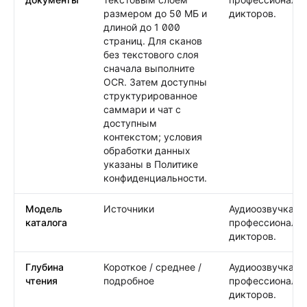
размером до 50 МБ и
дикторов.
длиной до 1 000
страниц. Для сканов
без текстового слоя
сначала выполните
OCR. Затем доступны
структурированное
саммари и чат с
доступным
контекстом; условия
обработки данных
указаны в Политике
конфиденциальности.
Модель
Источники
Аудиоозвучка от
каталога
профессиональ
дикторов.
Глубина
Короткое / среднее /
Аудиоозвучка от
чтения
подробное
профессиональ
дикторов.