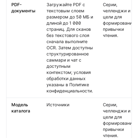
PDF-
Загружайте PDF с
Серии,
документы
текстовым слоем
челленджи и
размером до 50 МБ и
цели для
длиной до 1 000
формирования
страниц. Для сканов
привычки
без текстового слоя
чтения.
сначала выполните
OCR. Затем доступны
структурированное
саммари и чат с
доступным
контекстом; условия
обработки данных
указаны в Политике
конфиденциальности.
Модель
Источники
Серии,
каталога
челленджи и
цели для
формирования
привычки
чтения.