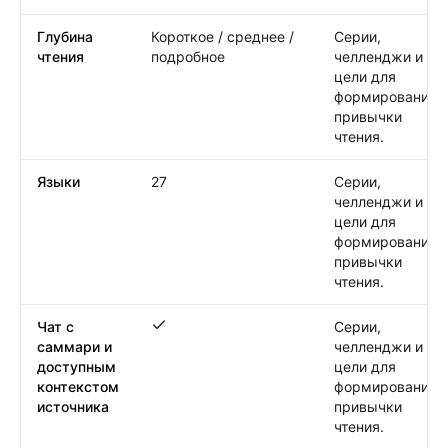
Глубина
Короткое / среднее /
Серии,
чтения
подробное
челленджи и
цели для
формирования
привычки
чтения.
Языки
27
Серии,
челленджи и
цели для
формирования
привычки
чтения.
Чат с
Серии,
Чат с саммари и доступным контекстом и
саммари и
челленджи и
доступным
цели для
контекстом
формирования
источника
привычки
чтения.