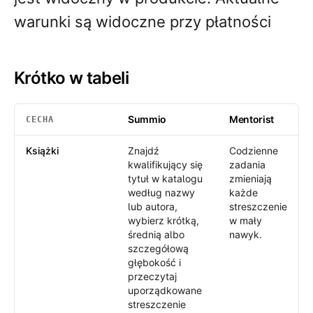
warunki są widoczne przy płatności
Krótko w tabeli
Summio
Mentorist
CECHA
Krótko w tabeli
: Summio /
Mentorist
Książki
Znajdź
Codzienne
kwalifikujący się
zadania
tytuł w katalogu
zmieniają
według nazwy
każde
lub autora,
streszczenie
wybierz krótką,
w mały
średnią albo
nawyk.
szczegółową
głębokość i
przeczytaj
uporządkowane
streszczenie