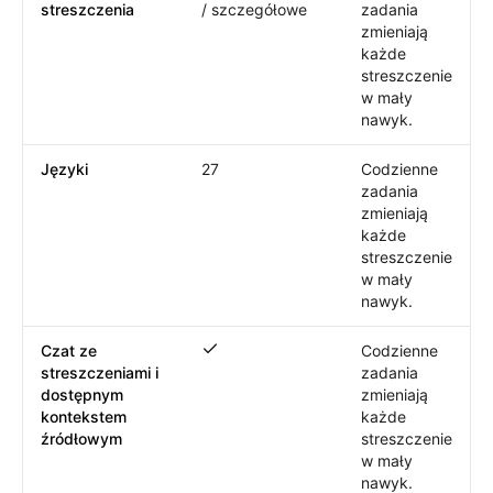
streszczenia
/ szczegółowe
zadania
zmieniają
każde
streszczenie
w mały
nawyk.
Języki
27
Codzienne
zadania
zmieniają
każde
streszczenie
w mały
nawyk.
Czat ze
Codzienne
Czat ze streszczeniami i dostępnym k
streszczeniami i
zadania
dostępnym
zmieniają
kontekstem
każde
źródłowym
streszczenie
w mały
nawyk.