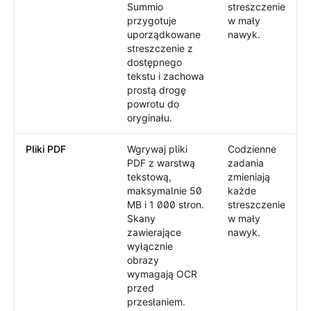
Summio
streszczenie
przygotuje
w mały
uporządkowane
nawyk.
streszczenie z
dostępnego
tekstu i zachowa
prostą drogę
powrotu do
oryginału.
Pliki PDF
Wgrywaj pliki
Codzienne
PDF z warstwą
zadania
tekstową,
zmieniają
maksymalnie 50
każde
MB i 1 000 stron.
streszczenie
Skany
w mały
zawierające
nawyk.
wyłącznie
obrazy
wymagają OCR
przed
przesłaniem.