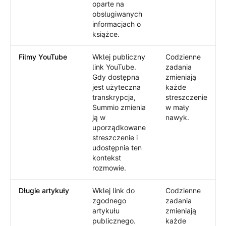
oparte na
obsługiwanych
informacjach o
książce.
Filmy YouTube
Wklej publiczny
Codzienne
link YouTube.
zadania
Gdy dostępna
zmieniają
jest użyteczna
każde
transkrypcja,
streszczenie
Summio zmienia
w mały
ją w
nawyk.
uporządkowane
streszczenie i
udostępnia ten
kontekst
rozmowie.
Długie artykuły
Wklej link do
Codzienne
zgodnego
zadania
artykułu
zmieniają
publicznego.
każde