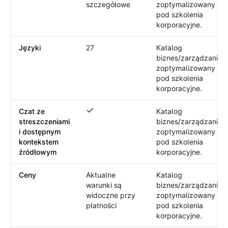
szczegółowe
zoptymalizowany
pod szkolenia
korporacyjne.
Języki
27
Katalog
biznes/zarządzanie
zoptymalizowany
pod szkolenia
korporacyjne.
Czat ze
Katalog
Czat ze streszczeniami i dostępnym kon
streszczeniami
biznes/zarządzanie
i dostępnym
zoptymalizowany
kontekstem
pod szkolenia
źródłowym
korporacyjne.
Ceny
Aktualne
Katalog
warunki są
biznes/zarządzanie
widoczne przy
zoptymalizowany
płatności
pod szkolenia
korporacyjne.