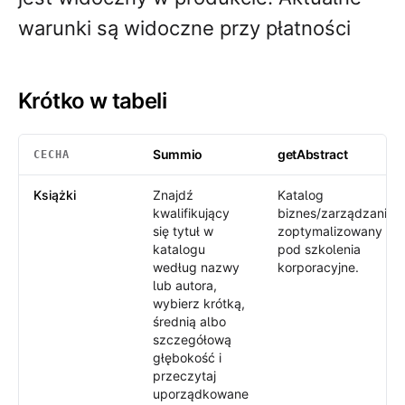
warunki są widoczne przy płatności
Krótko w tabeli
Summio
getAbstract
CECHA
Krótko w tabeli
: Summio /
getAbstract
Książki
Znajdź
Katalog
kwalifikujący
biznes/zarządzanie
się tytuł w
zoptymalizowany
katalogu
pod szkolenia
według nazwy
korporacyjne.
lub autora,
wybierz krótką,
średnią albo
szczegółową
głębokość i
przeczytaj
uporządkowane