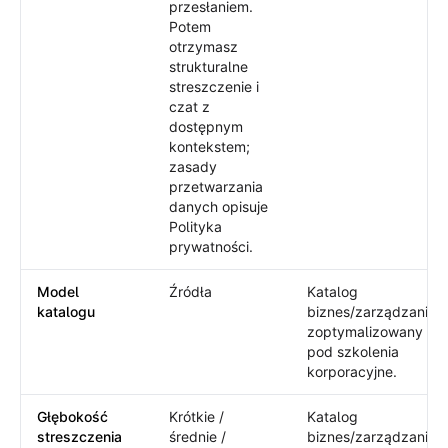
przesłaniem.
Potem
otrzymasz
strukturalne
streszczenie i
czat z
dostępnym
kontekstem;
zasady
przetwarzania
danych opisuje
Polityka
prywatności.
Model
Źródła
Katalog
katalogu
biznes/zarządzanie
zoptymalizowany
pod szkolenia
korporacyjne.
Głębokość
Krótkie /
Katalog
streszczenia
średnie /
biznes/zarządzanie