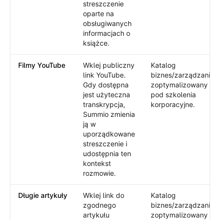
streszczenie
oparte na
obsługiwanych
informacjach o
książce.
Filmy YouTube
Wklej publiczny
Katalog
link YouTube.
biznes/zarządzanie
Gdy dostępna
zoptymalizowany
jest użyteczna
pod szkolenia
transkrypcja,
korporacyjne.
Summio zmienia
ją w
uporządkowane
streszczenie i
udostępnia ten
kontekst
rozmowie.
Długie artykuły
Wklej link do
Katalog
zgodnego
biznes/zarządzanie
artykułu
zoptymalizowany