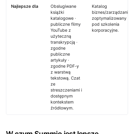
Najlepsze dla
Obsługiwane
Katalog
książki
biznes/zarządzanie
katalogowe ·
zoptymalizowany
publiczne filmy
pod szkolenia
YouTube z
korporacyjne.
użyteczną
transkrypcją ·
zgodne
publiczne
artykuły ·
zgodne PDF-y
z warstwą
tekstową. Czat
ze
streszczeniami i
dostępnym
kontekstem
źródłowym.
W czym Summio jest lepsze