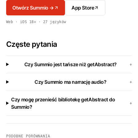
Otwórz Summio →
App Store
Web · iOS 18+ · 27 języków
Częste pytania
Czy Summio jest tańsze niż getAbstract?
+
Czy Summio ma narrację audio?
+
Czy mogę przenieść bibliotekę getAbstract do
+
Summio?
PODOBNE PORÓWNANIA