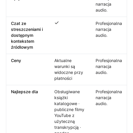
narracja
audio.
Czat ze
Profesjonalna
Czat ze streszczeniami i dostępnym k
streszczeniami i
narracja
dostępnym
audio.
kontekstem
źródłowym
Ceny
Aktualne
Profesjonalna
warunki są
narracja
widoczne przy
audio.
płatności
Najlepsze dla
Obsługiwane
Profesjonalna
książki
narracja
katalogowe ·
audio.
publiczne filmy
YouTube z
użyteczną
transkrypcją ·