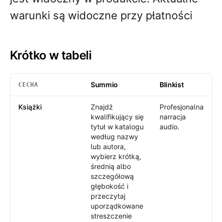
warunki są widoczne przy płatności
Krótko w tabeli
Summio
Blinkist
CECHA
Krótko w tabeli
: Summio /
Blinkist
Książki
Znajdź
Profesjonalna
kwalifikujący się
narracja
tytuł w katalogu
audio.
według nazwy
lub autora,
wybierz krótką,
średnią albo
szczegółową
głębokość i
przeczytaj
uporządkowane
streszczenie