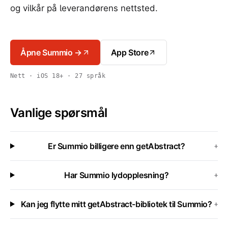
og vilkår på leverandørens nettsted.
Åpne Summio →
App Store
Nett · iOS 18+ · 27 språk
Vanlige spørsmål
Er Summio billigere enn getAbstract?
+
Har Summio lydopplesning?
+
Kan jeg flytte mitt getAbstract-bibliotek til Summio?
+