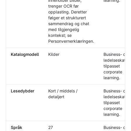
inneholder bilder,
learning.
trenger OCR før
opplasting. Deretter
følger et strukturert
sammendrag og chat
med tilgjengelig
kontekst; se
Personvernerklæringen.
Katalogmodell
Kilder
Business- og
ledelseskatal
tilpasset
corporate
learning.
Lesedybder
Kort / middels /
Business- og
detaljert
ledelseskatal
tilpasset
corporate
learning.
Språk
27
Business- og