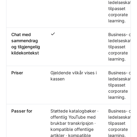
ledelseskatal
tilpasset
corporate
learning.
Chat med
Business- og
Chat med sammendrag og tilgjengelig kild
sammendrag
ledelseskatal
og tilgjengelig
tilpasset
kildekontekst
corporate
learning.
Priser
Gjeldende vilkår vises i
Business- og
kassen
ledelseskatal
tilpasset
corporate
learning.
Passer for
Støttede katalogbøker ·
Business- og
offentlig YouTube med
ledelseskatal
brukbar transkripsjon ·
tilpasset
kompatible offentlige
corporate
artikler · kompatible
learning.