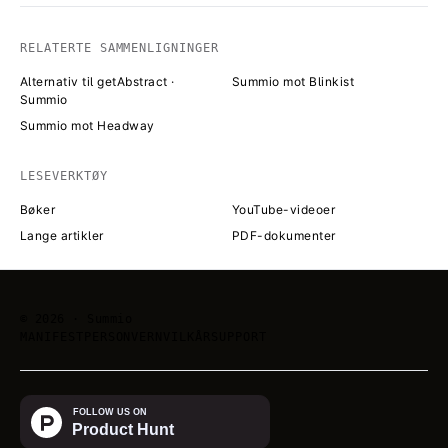
RELATERTE SAMMENLIGNINGER
Alternativ til getAbstract ·
Summio mot Blinkist
Summio
Summio mot Headway
LESEVERKTØY
Bøker
YouTube-videoer
Lange artikler
PDF-dokumenter
©
2026
· Summio
MANIFEST
PERSONVERN
VILKÅR
SUPPORT