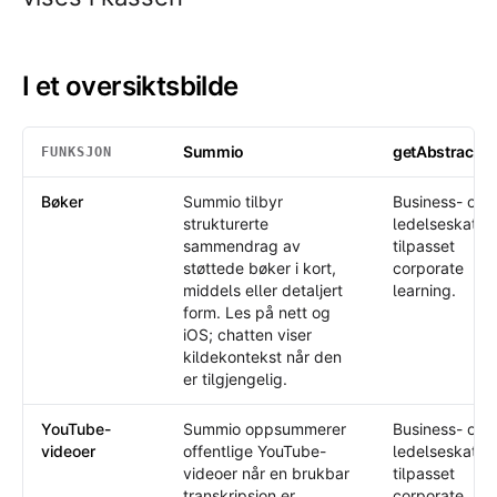
I et oversiktsbilde
Summio
getAbstract
FUNKSJON
I et oversiktsbilde
: Summio /
getAbstract
Bøker
Summio tilbyr
Business- og
strukturerte
ledelseskatal
sammendrag av
tilpasset
støttede bøker i kort,
corporate
middels eller detaljert
learning.
form. Les på nett og
iOS; chatten viser
kildekontekst når den
er tilgjengelig.
YouTube-
Summio oppsummerer
Business- og
videoer
offentlige YouTube-
ledelseskatal
videoer når en brukbar
tilpasset
transkripsjon er
corporate