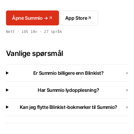
Åpne Summio →
App Store
Nett · iOS 18+ · 27 språk
Vanlige spørsmål
Er Summio billigere enn Blinkist?
+
Har Summio lydopplesning?
+
Kan jeg flytte Blinkist-bokmerker til Summio?
+