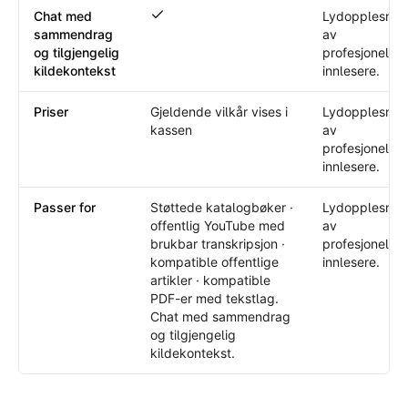
Chat med
Lydopplesnin
Chat med sammendrag og tilgjengelig kild
sammendrag
av
og tilgjengelig
profesjonelle
kildekontekst
innlesere.
Priser
Gjeldende vilkår vises i
Lydopplesnin
kassen
av
profesjonelle
innlesere.
Passer for
Støttede katalogbøker ·
Lydopplesnin
offentlig YouTube med
av
brukbar transkripsjon ·
profesjonelle
kompatible offentlige
innlesere.
artikler · kompatible
PDF-er med tekstlag.
Chat med sammendrag
og tilgjengelig
kildekontekst.