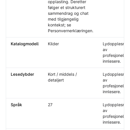
opplasting. Deretter
følger et strukturert
sammendrag og chat
med tilgjengelig
kontekst; se
Personvernerklæringen.
Katalogmodell
Kilder
Lydopplesnin
av
profesjonelle
innlesere.
Lesedybder
Kort / middels /
Lydopplesnin
detaljert
av
profesjonelle
innlesere.
Språk
27
Lydopplesnin
av
profesjonelle
innlesere.