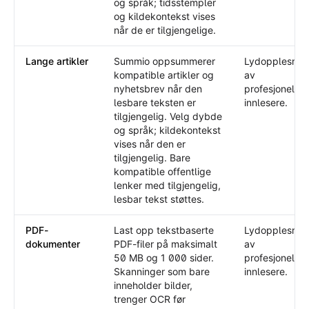
og språk; tidsstempler
og kildekontekst vises
når de er tilgjengelige.
Lange artikler
Summio oppsummerer
Lydopplesnin
kompatible artikler og
av
nyhetsbrev når den
profesjonelle
lesbare teksten er
innlesere.
tilgjengelig. Velg dybde
og språk; kildekontekst
vises når den er
tilgjengelig. Bare
kompatible offentlige
lenker med tilgjengelig,
lesbar tekst støttes.
PDF-
Last opp tekstbaserte
Lydopplesnin
dokumenter
PDF-filer på maksimalt
av
50 MB og 1 000 sider.
profesjonelle
Skanninger som bare
innlesere.
inneholder bilder,
trenger OCR før