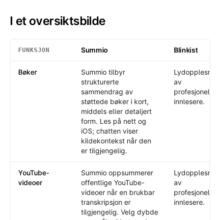
I et oversiktsbilde
Summio
Blinkist
FUNKSJON
I et oversiktsbilde
: Summio /
Blinkist
Bøker
Summio tilbyr
Lydopplesnin
strukturerte
av
sammendrag av
profesjonelle
støttede bøker i kort,
innlesere.
middels eller detaljert
form. Les på nett og
iOS; chatten viser
kildekontekst når den
er tilgjengelig.
YouTube-
Summio oppsummerer
Lydopplesnin
videoer
offentlige YouTube-
av
videoer når en brukbar
profesjonelle
transkripsjon er
innlesere.
tilgjengelig. Velg dybde