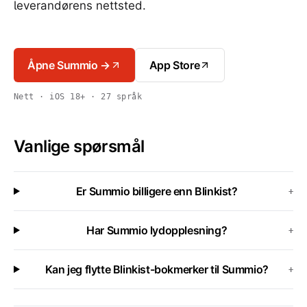
leverandørens nettsted.
Åpne Summio →
App Store
Nett · iOS 18+ · 27 språk
Vanlige spørsmål
Er Summio billigere enn Blinkist?
+
Har Summio lydopplesning?
+
Kan jeg flytte Blinkist-bokmerker til Summio?
+