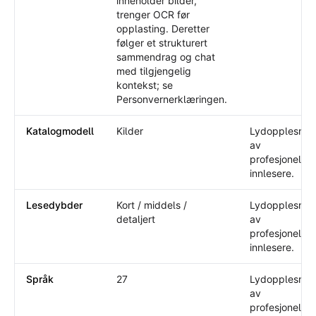
inneholder bilder,
trenger OCR før
opplasting. Deretter
følger et strukturert
sammendrag og chat
med tilgjengelig
kontekst; se
Personvernerklæringen.
Katalogmodell
Kilder
Lydopplesnin
av
profesjonelle
innlesere.
Lesedybder
Kort / middels /
Lydopplesnin
detaljert
av
profesjonelle
innlesere.
Språk
27
Lydopplesnin
av
profesjonelle