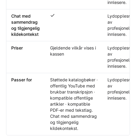
innlesere.
Chat med
Lydopplesnin
Chat med sammendrag og tilgjengelig kild
sammendrag
av
og tilgjengelig
profesjonelle
kildekontekst
innlesere.
Priser
Gjeldende vilkår vises i
Lydopplesnin
kassen
av
profesjonelle
innlesere.
Passer for
Støttede katalogbøker ·
Lydopplesnin
offentlig YouTube med
av
brukbar transkripsjon ·
profesjonelle
kompatible offentlige
innlesere.
artikler · kompatible
PDF-er med tekstlag.
Chat med sammendrag
og tilgjengelig
kildekontekst.