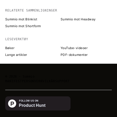
RELATERTE SAMMENLIGNINGER
Summio mot Blinkist
Summio mot Headway
Summio mot Shortform
LESEVERKTØY
Bøker
YouTube-videoer
Lange artikler
PDF-dokumenter
©
2026
· Summio
MANIFEST
PERSONVERN
VILKÅR
SUPPORT