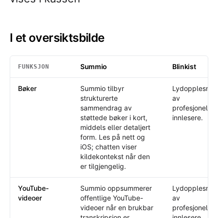
I et oversiktsbilde
Summio
Blinkist
FUNKSJON
I et oversiktsbilde
: Summio /
Blinkist
Bøker
Summio tilbyr
Lydopplesnin
strukturerte
av
sammendrag av
profesjonelle
støttede bøker i kort,
innlesere.
middels eller detaljert
form. Les på nett og
iOS; chatten viser
kildekontekst når den
er tilgjengelig.
YouTube-
Summio oppsummerer
Lydopplesnin
videoer
offentlige YouTube-
av
videoer når en brukbar
profesjonelle
transkripsjon er
innlesere.