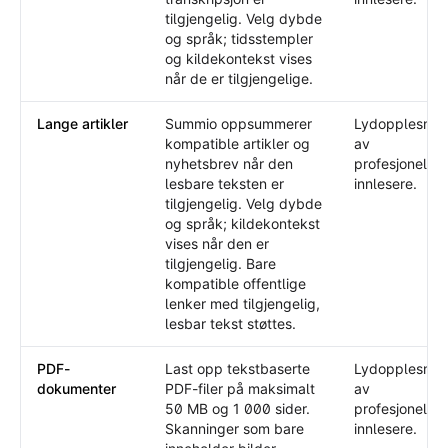
tilgjengelig. Velg dybde
og språk; tidsstempler
og kildekontekst vises
når de er tilgjengelige.
Lange artikler
Summio oppsummerer
Lydopplesnin
kompatible artikler og
av
nyhetsbrev når den
profesjonelle
lesbare teksten er
innlesere.
tilgjengelig. Velg dybde
og språk; kildekontekst
vises når den er
tilgjengelig. Bare
kompatible offentlige
lenker med tilgjengelig,
lesbar tekst støttes.
PDF-
Last opp tekstbaserte
Lydopplesnin
dokumenter
PDF-filer på maksimalt
av
50 MB og 1 000 sider.
profesjonelle
Skanninger som bare
innlesere.