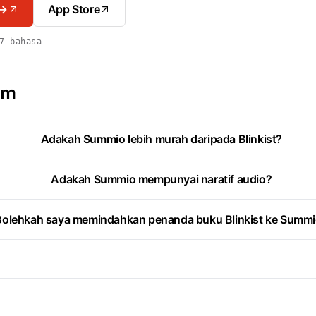
 →
App Store
7 bahasa
im
Adakah Summio lebih murah daripada Blinkist?
Adakah Summio mempunyai naratif audio?
Bolehkah saya memindahkan penanda buku Blinkist ke Summ