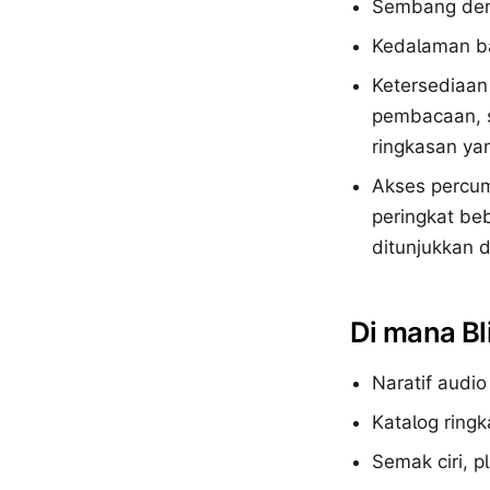
Sembang deng
Kedalaman ba
Ketersediaan
pembacaan, 
ringkasan ya
Akses percu
peringkat be
ditunjukkan 
Di mana Bl
Naratif audio
Katalog ringk
Semak ciri, 