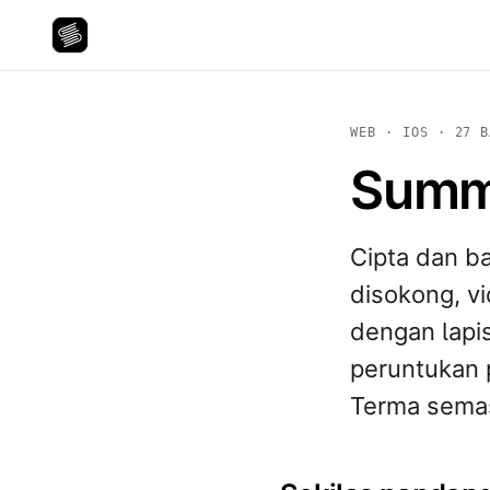
WEB · IOS · 27 B
Summi
Cipta dan b
disokong, v
dengan lapi
peruntukan 
Terma sema