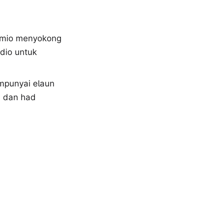
ummio menyokong
dio untuk
mpunyai elaun
a dan had