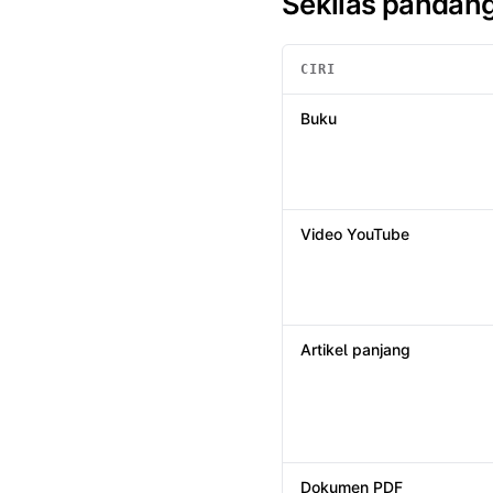
Sekilas pandan
CIRI
Sekilas pandang
: Summio /
B
Buku
Video YouTube
Artikel panjang
Dokumen PDF