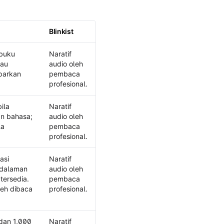
Blinkist
 buku
Naratif
tau
audio oleh
parkan
pembaca
profesional.
ila
Naratif
an bahasa;
audio oleh
la
pembaca
profesional.
asi
Naratif
kedalaman
audio oleh
tersedia.
pembaca
eh dibaca
profesional.
dan 1,000
Naratif