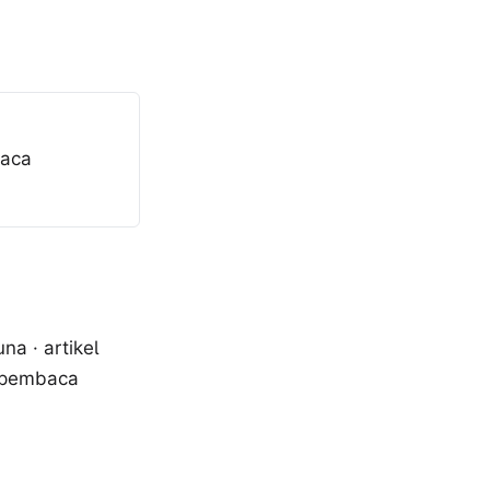
baca
a · artikel
h pembaca