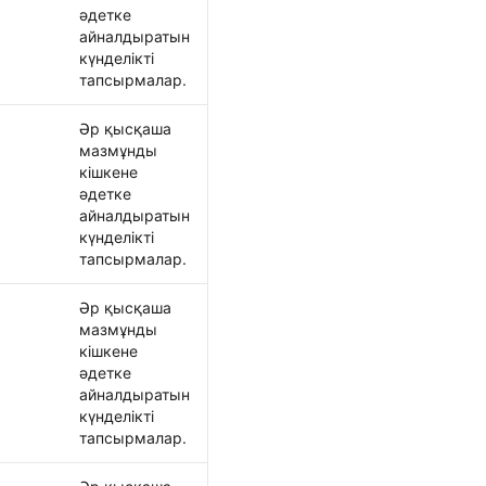
әдетке
айналдыратын
күнделікті
тапсырмалар.
Әр қысқаша
мазмұнды
кішкене
әдетке
айналдыратын
күнделікті
тапсырмалар.
Әр қысқаша
мазмұнды
кішкене
әдетке
айналдыратын
күнделікті
тапсырмалар.