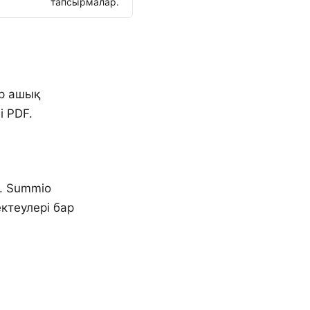
тапсырмалар.
ар ашық
і PDF.
і. Summio
ктеулері бар