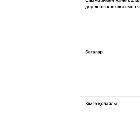
Саммаримен және қолже
дереккөз контекстімен ч
Бағалар
Кімге қолайлы