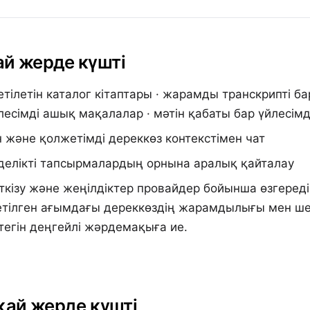
й жерде күшті
етілетін каталог кітаптары · жарамды транскрипті б
лесімді ашық мақалалар · мәтін қабаты бар үйлесімд
және қолжетімді дереккөз контекстімен чат
үнделікті тапсырмалардың орнына аралық қайталау
еткізу және жеңілдіктер провайдер бойынша өзгеред
етілген ағымдағы дереккөздің жарамдылығы мен ше
тегін деңгейлі жәрдемақыға ие.
 қай жерде күшті