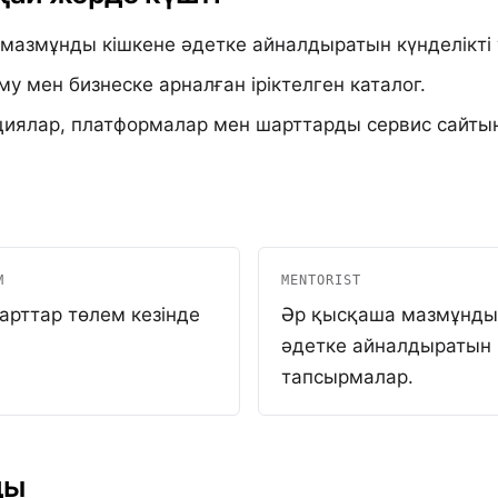
мазмұнды кішкене әдетке айналдыратын күнделікті
у мен бизнеске арналған іріктелген каталог.
кциялар, платформалар мен шарттарды сервис сайтын
M
MENTORIST
рттар төлем кезінде
Әр қысқаша мазмұнды
әдетке айналдыратын 
тапсырмалар.
ды