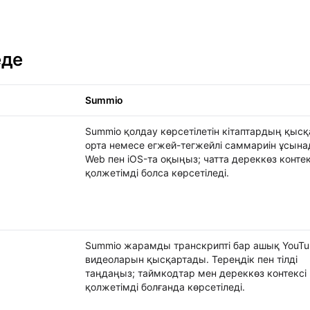
еде
Summio
/
Mentorist
Summio қолдау көрсетілетін кітаптардың қысқ
орта немесе егжей-тегжейлі саммариін ұсына
Web пен iOS-та оқыңыз; чатта дереккөз контек
қолжетімді болса көрсетіледі.
Summio жарамды транскрипті бар ашық YouT
видеоларын қысқартады. Тереңдік пен тілді
таңдаңыз; таймкодтар мен дереккөз контексі
қолжетімді болғанда көрсетіледі.