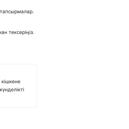
 тапсырмалар.
ан тексеріңіз.
 кішкене
күнделікті