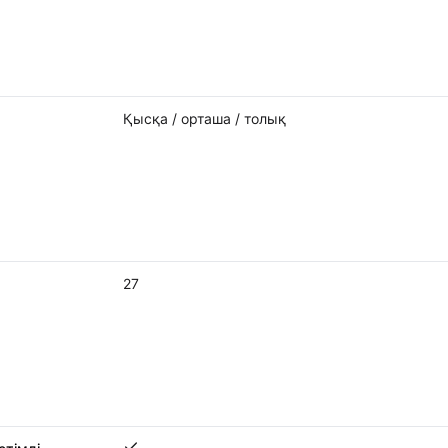
Қысқа / орташа / толық
27