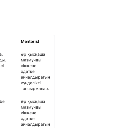
Mentorist
а,
Әр қысқаша
ды.
мазмұнды
сі
кішкене
әдетке
айналдыратын
күнделікті
тапсырмалар.
ube
Әр қысқаша
мазмұнды
кішкене
әдетке
айналдыратын