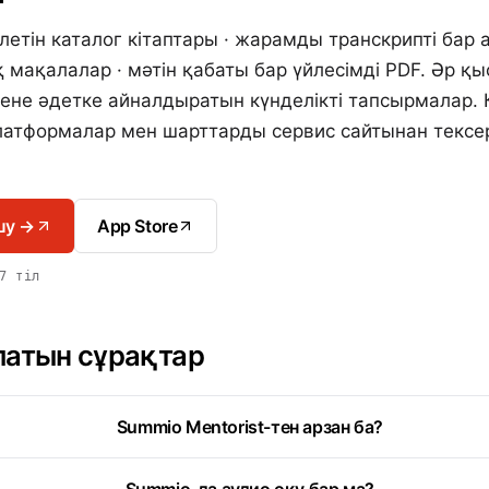
летін каталог кітаптары · жарамды транскрипті бар 
 мақалалар · мәтін қабаты бар үйлесімді PDF. Әр қ
ене әдетке айналдыратын күнделікті тапсырмалар. Қ
латформалар мен шарттарды сервис сайтынан тексер
шу →
App Store
7 тіл
латын сұрақтар
Summio Mentorist-тен арзан ба?