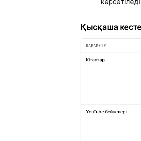
көрсетіледі
Қысқаша кест
ПАРАМЕТР
Қысқаша кестеде
: Summio 
Кітаптар
YouTube бейнелері