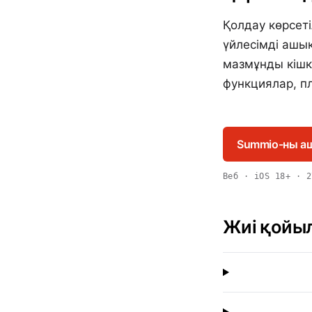
Қолдау көрсеті
үйлесімді ашық
мазмұнды кішк
функциялар, п
Summio-ны а
Веб · iOS 18+ · 2
Жиі қойы