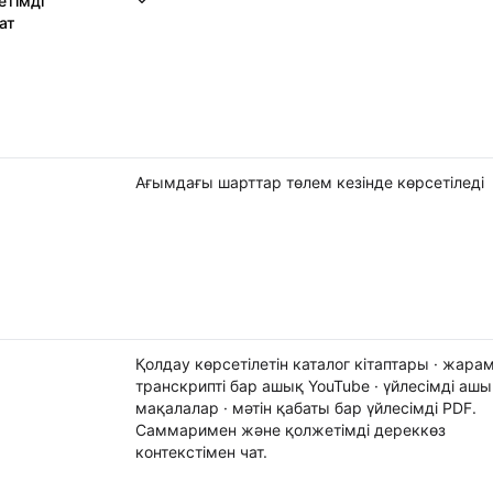
тімді
Саммаримен және қолжетімді дереккөз контек
ат
Ағымдағы шарттар төлем кезінде көрсетіледі
Қолдау көрсетілетін каталог кітаптары · жара
транскрипті бар ашық YouTube · үйлесімді ашы
мақалалар · мәтін қабаты бар үйлесімді PDF.
Саммаримен және қолжетімді дереккөз
контекстімен чат.