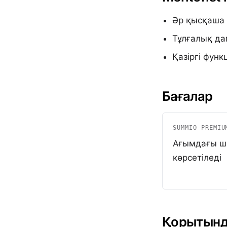
Әр қысқаша 
Тұлғалық дам
Қазіргі фун
Бағалар
SUMMIO PREMIU
Ағымдағы ша
көрсетіледі
Қорытын