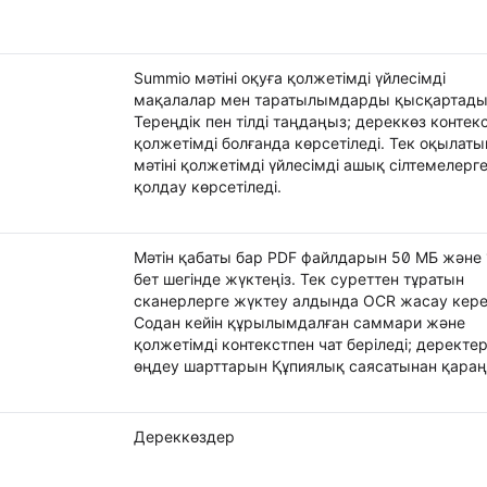
Summio мәтіні оқуға қолжетімді үйлесімді
мақалалар мен таратылымдарды қысқартады
Тереңдік пен тілді таңдаңыз; дереккөз контекс
қолжетімді болғанда көрсетіледі. Тек оқылаты
мәтіні қолжетімді үйлесімді ашық сілтемелерг
қолдау көрсетіледі.
Мәтін қабаты бар PDF файлдарын 50 МБ және 
бет шегінде жүктеңіз. Тек суреттен тұратын
сканерлерге жүктеу алдында OCR жасау кере
Содан кейін құрылымдалған саммари және
қолжетімді контекстпен чат беріледі; деректер
өңдеу шарттарын Құпиялық саясатынан қараң
Дереккөздер