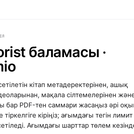
ІЛ
rist баламасы ·
io
етілетін кітап метадеректерінен, ашық
деоларынан, мақала сілтемелерінен жән
ты бар PDF-тен саммари жасаңыз әрі оқы
е тіркелгіге кіріңіз; ағымдағы тегін лимит
сетіледі. Ағымдағы шарттар төлем кезінд