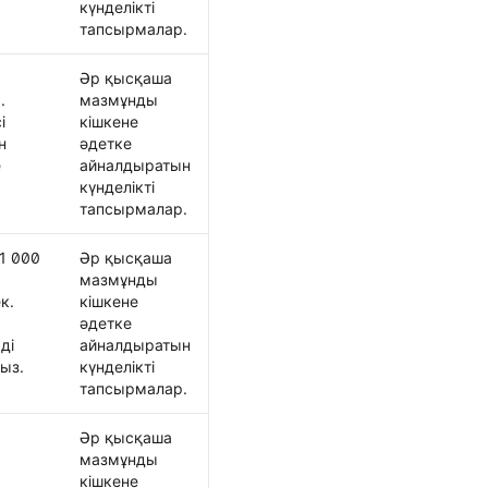
күнделікті
тапсырмалар.
Әр қысқаша
.
мазмұнды
і
кішкене
н
әдетке
е
айналдыратын
күнделікті
тапсырмалар.
1 000
Әр қысқаша
мазмұнды
к.
кішкене
әдетке
ді
айналдыратын
ыз.
күнделікті
тапсырмалар.
Әр қысқаша
мазмұнды
кішкене