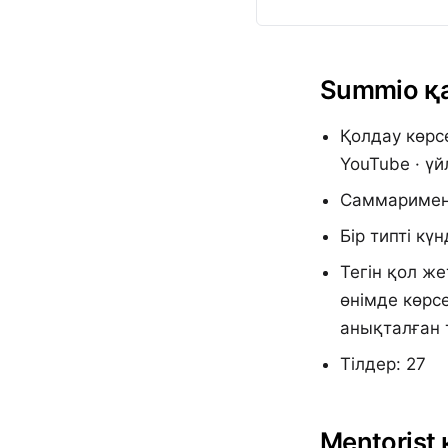
Summio қа
Қолдау көрс
YouTube · үй
Саммаримен 
Бір типті к
Тегін қол ж
өнімде көрс
анықталған 
Тілдер: 27
Mentorist