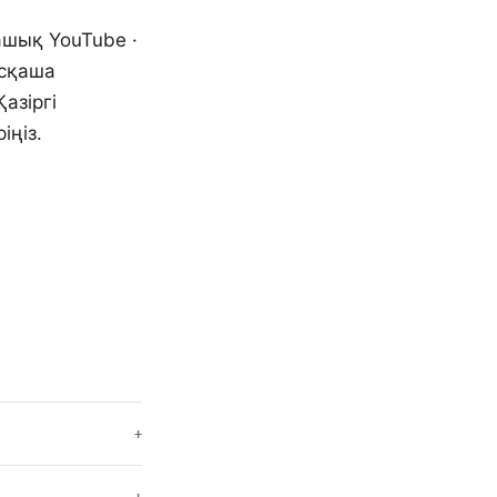
ашық YouTube ·
ысқаша
азіргі
іңіз.
+