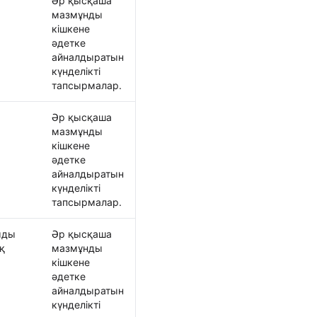
Әр қысқаша
стімен чат
мазмұнды
кішкене
әдетке
айналдыратын
күнделікті
тапсырмалар.
Әр қысқаша
мазмұнды
кішкене
әдетке
айналдыратын
күнделікті
тапсырмалар.
мды
Әр қысқаша
қ
мазмұнды
кішкене
әдетке
айналдыратын
күнделікті