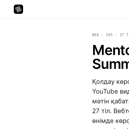
ВЕБ · IOS · 27 Т
Mento
Summ
Қолдау көрс
YouTube ви
мәтін қаба
27 тіл. Вебт
өнімде көр