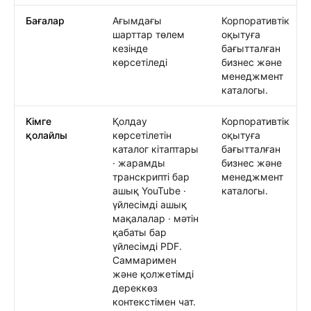
Бағалар
Ағымдағы
Корпоративтік
шарттар төлем
оқытуға
кезінде
бағытталған
көрсетіледі
бизнес және
менеджмент
каталогы.
Кімге
Қолдау
Корпоративтік
қолайлы
көрсетілетін
оқытуға
каталог кітаптары
бағытталған
· жарамды
бизнес және
транскрипті бар
менеджмент
ашық YouTube ·
каталогы.
үйлесімді ашық
мақалалар · мәтін
қабаты бар
үйлесімді PDF.
Саммаримен
және қолжетімді
дереккөз
контекстімен чат.