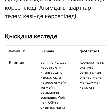
көрсетіледі. Ағымдағы шарттар
төлем кезінде көрсетіледі
Қысқаша кестеде
Summio
getAbstract
ПАРАМЕТР
Қысқаша кестеде
: Summio /
getAbstract
Кітаптар
Summio қолдау
Корпоративтік
көрсетілетін
оқытуға
кітаптардың
бағытталған
қысқа, орта
бизнес және
немесе егжей-
менеджмент
тегжейлі
каталогы.
саммариін
ұсынады. Web
пен iOS-та
оқыңыз; чатта