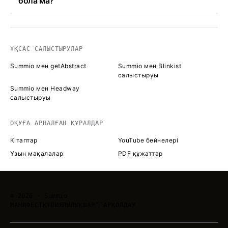
бола ма?
ҰҚСАС САЛЫСТЫРУЛАР
Summio мен getAbstract
Summio мен Blinkist
салыстыруы
Summio мен Headway
салыстыруы
ОҚУҒА АРНАЛҒАН ҚҰРАЛДАР
Кітаптар
YouTube бейнелері
Ұзын мақалалар
PDF құжаттар
©
2026
· Summio
МАНИФЕСТ
ҚҰПИЯЛЫЛЫҚ
ШАРТТАР
ҚОЛДАУ