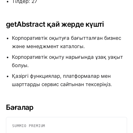
Тілдер: 27
getAbstract қай жерде күшті
Корпоративтік оқытуға бағытталған бизнес
және менеджмент каталогы.
Корпоративтік оқыту нарығында ұзақ уақыт
болуы.
Қазіргі функциялар, платформалар мен
шарттарды сервис сайтынан тексеріңіз.
Бағалар
SUMMIO PREMIUM