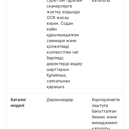
суреттен тұратын
каталогы.
сканерлерге
жүктеу алдында
OCR жасау
керек. Содан
кейін
құрылымдалған
саммари және
қолжетімді
контекстпен чат
беріледі;
деректерді өңдеу
шарттарын
Құпиялық
саясатынан
қараңыз.
Каталог
Дереккөздер
Корпоративтік
моделі
оқытуға
бағытталған
бизнес және
менеджмент
каталогы.