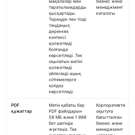
мақалалар мен
бизнес және
таратылымдарды
менеджмент
қысқартады.
каталогы.
Тереңдік пен тілді
таңдаңыз;
дереккөз
контексі
қолжетімді
болғанда
көрсетіледі. Тек
оқылатын мәтіні
қолжетімді
үйлесімді ашық
сілтемелерге
қолдау
көрсетіледі.
PDF
Мәтін қабаты бар
Корпоративтік
құжаттар
PDF файлдарын
оқытуға
50 МБ және 1 000
бағытталған
бет шегінде
бизнес және
жүктеңіз. Тек
менеджмент