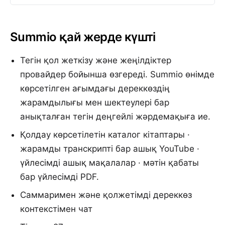
Summio қай жерде күшті
Тегін қол жеткізу және жеңілдіктер
провайдер бойынша өзгереді. Summio өнімде
көрсетілген ағымдағы дереккөздің
жарамдылығы мен шектеулері бар
анықталған тегін деңгейлі жәрдемақыға ие.
Қолдау көрсетілетін каталог кітаптары ·
жарамды транскрипті бар ашық YouTube ·
үйлесімді ашық мақалалар · мәтін қабаты
бар үйлесімді PDF.
Саммаримен және қолжетімді дереккөз
контекстімен чат