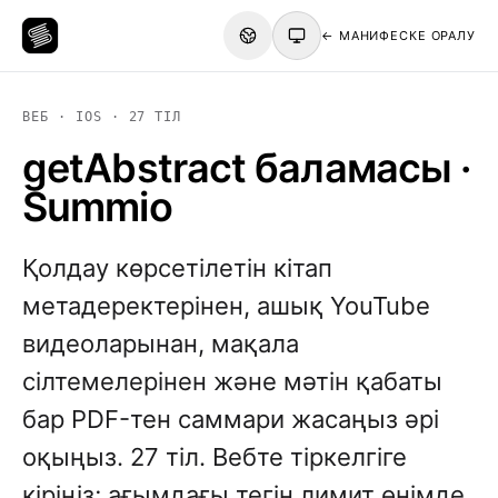
← МАНИФЕСКЕ ОРАЛУ
ВЕБ · IOS · 27 ТІЛ
getAbstract баламасы ·
Summio
Қолдау көрсетілетін кітап
метадеректерінен, ашық YouTube
видеоларынан, мақала
сілтемелерінен және мәтін қабаты
бар PDF-тен саммари жасаңыз әрі
оқыңыз. 27 тіл. Вебте тіркелгіге
кіріңіз; ағымдағы тегін лимит өнімде