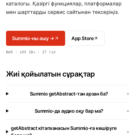
каталогы. Қазіргі функциялар, платформалар
мен шарттарды сервис сайтынан тексеріңіз.
Summio-ны ашу →
App Store
Веб · iOS 18+ · 27 тіл
Жиі қойылатын сұрақтар
Summio getAbstract-тан арзан ба?
+
Summio-да аудио оқу бар ма?
+
getAbstract кітапханасын Summio-ға көшіруге
+