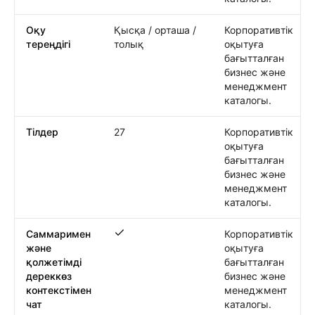
Оқу
Қысқа / орташа /
Корпоративтік
тереңдігі
толық
оқытуға
бағытталған
бизнес және
менеджмент
каталогы.
Тілдер
27
Корпоративтік
оқытуға
бағытталған
бизнес және
менеджмент
каталогы.
Саммаримен
Корпоративтік
Саммаримен және қолжетімді дереккөз к
және
оқытуға
қолжетімді
бағытталған
дереккөз
бизнес және
контекстімен
менеджмент
чат
каталогы.