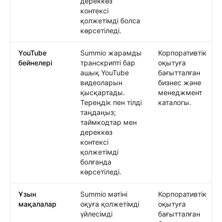
дереккөз
контексі
қолжетімді болса
көрсетіледі.
YouTube
Summio жарамды
Корпоративтік
бейнелері
транскрипті бар
оқытуға
ашық YouTube
бағытталған
видеоларын
бизнес және
қысқартады.
менеджмент
Тереңдік пен тілді
каталогы.
таңдаңыз;
таймкодтар мен
дереккөз
контексі
қолжетімді
болғанда
көрсетіледі.
Ұзын
Summio мәтіні
Корпоративтік
мақалалар
оқуға қолжетімді
оқытуға
үйлесімді
бағытталған