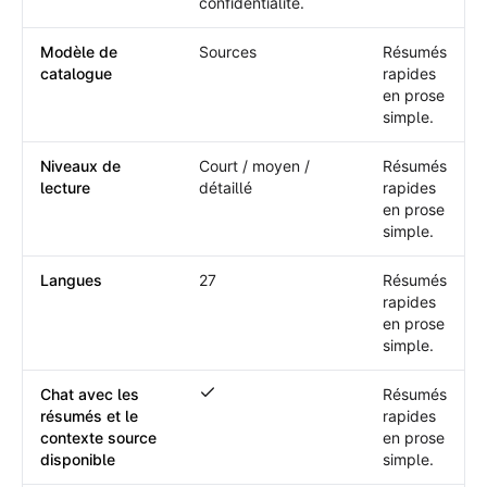
confidentialité.
Modèle de
Sources
Résumés
catalogue
rapides
en prose
simple.
Niveaux de
Court / moyen /
Résumés
lecture
détaillé
rapides
en prose
simple.
Langues
27
Résumés
rapides
en prose
simple.
Chat avec les
Résumés
Chat avec les résumés et le contexte so
résumés et le
rapides
contexte source
en prose
disponible
simple.