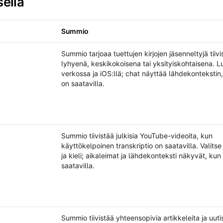
sellä
Summio
o /
Mentorist
Summio tarjoaa tuettujen kirjojen jäsenneltyjä tiivi
lyhyenä, keskikokoisena tai yksityiskohtaisena. L
verkossa ja iOS:llä; chat näyttää lähdekontekstin
on saatavilla.
Summio tiivistää julkisia YouTube-videoita, kun
käyttökelpoinen transkriptio on saatavilla. Valits
ja kieli; aikaleimat ja lähdekonteksti näkyvät, kun
saatavilla.
Summio tiivistää yhteensopivia artikkeleita ja uutis