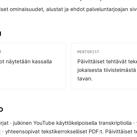
iset ominaisuudet, alustat ja ehdot palveluntarjoajan siv
u
M
MENTORIST
ot näytetään kassalla
Päivittäiset tehtävät tek
jokaisesta tiivistelmäst
tavan.
o
irjat · julkinen YouTube käyttökelpoisella transkriptiolla 
it · yhteensopivat tekstikerrokselliset PDF:t. Päivittäiset