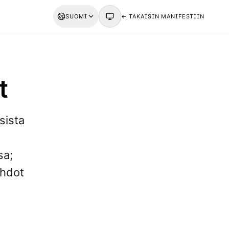
SUOMI
← TAKAISIN MANIFESTIIN
t
isista
sa;
ehdot