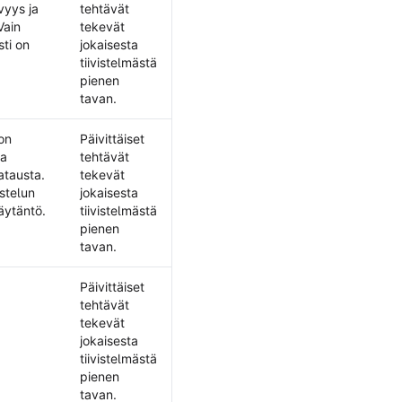
vyys ja
tehtävät
Vain
tekevät
sti on
jokaisesta
tiivistelmästä
pienen
tavan.
on
Päivittäiset
ia
tehtävät
atausta.
tekevät
stelun
jokaisesta
käytäntö.
tiivistelmästä
pienen
tavan.
Päivittäiset
tehtävät
tekevät
jokaisesta
tiivistelmästä
pienen
tavan.