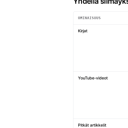
Yhdellä silmäyk
OMINAISUUS
Yhdellä silmäyksellä
: Summi
Kirjat
YouTube-videot
Pitkät artikkelit