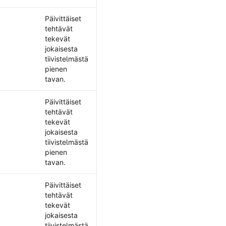
Päivittäiset
tehtävät
tekevät
jokaisesta
tiivistelmästä
pienen
tavan.
Päivittäiset
tehtävät
tekevät
jokaisesta
tiivistelmästä
pienen
tavan.
Päivittäiset
ekontekstin kanssa
tehtävät
tekevät
jokaisesta
tiivistelmästä