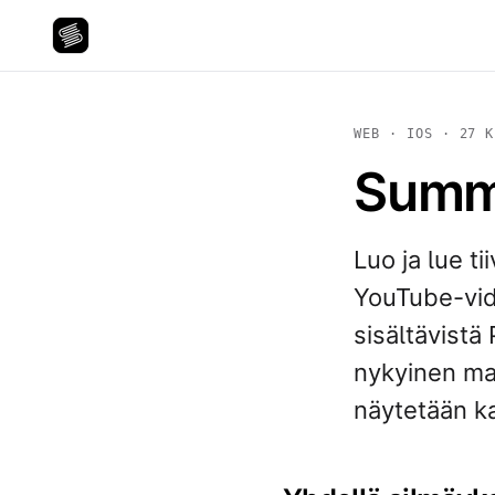
WEB · IOS · 27 K
Summi
Luo ja lue ti
YouTube-vide
sisältävistä
nykyinen ma
näytetään k