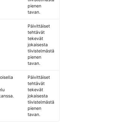
pienen
tavan.
Päivittäiset
tehtävät
tekevät
jokaisesta
tiivistelmästä
pienen
tavan.
oisella
Päivittäiset
tehtävät
elu
tekevät
 kanssa.
jokaisesta
tiivistelmästä
pienen
tavan.