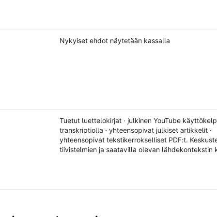
Nykyiset ehdot näytetään kassalla
Tuetut luettelokirjat · julkinen YouTube käyttökelp
transkriptiolla · yhteensopivat julkiset artikkelit ·
yhteensopivat tekstikerrokselliset PDF:t. Keskust
tiivistelmien ja saatavilla olevan lähdekontekstin