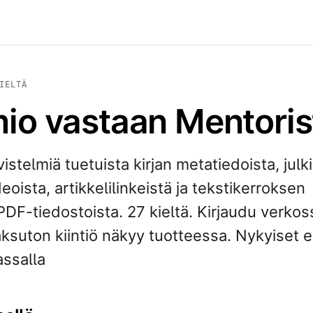
IELTÄ
o vastaan Mentoris
ivistelmiä tuetuista kirjan metatiedoista, julk
oista, artikkelilinkeistä ja tekstikerroksen
 PDF-tiedostoista. 27 kieltä. Kirjaudu verkos
ksuton kiintiö näkyy tuotteessa. Nykyiset 
assalla