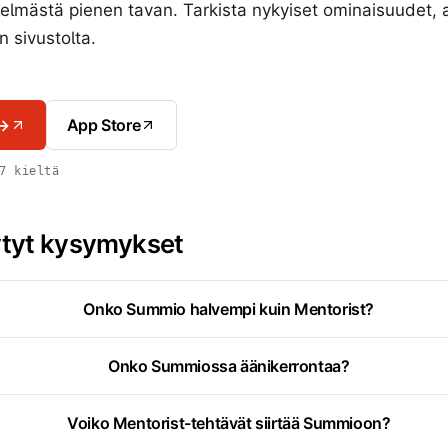
stelmästä pienen tavan. Tarkista nykyiset ominaisuudet, 
n sivustolta.
 →
App Store
7 kieltä
ytyt kysymykset
Onko Summio halvempi kuin Mentorist?
Onko Summiossa äänikerrontaa?
Voiko Mentorist-tehtävät siirtää Summioon?