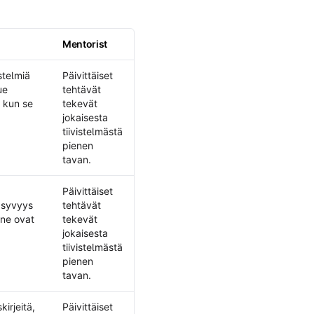
Mentorist
stelmiä
Päivittäiset
ue
tehtävät
, kun se
tekevät
jokaisesta
tiivistelmästä
pienen
tavan.
Päivittäiset
e syvyys
tehtävät
 ne ovat
tekevät
jokaisesta
tiivistelmästä
pienen
tavan.
kirjeitä,
Päivittäiset