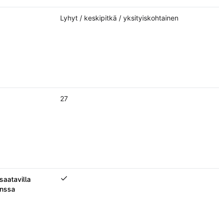
Lyhyt / keskipitkä / yksityiskohtainen
27
 saatavilla
Keskustelu tiivistelmien ja saatavilla olevan lähd
anssa