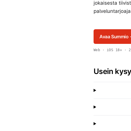
jokaisesta tiivi
palveluntarjoaja
Avaa Summio
Web · iOS 18+ · 2
Usein kys