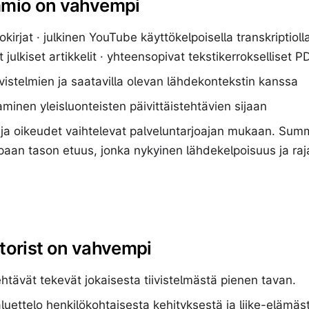
mio on vahvempi
okirjat · julkinen YouTube käyttökelpoisella transkriptiolla
julkiset artikkelit · yhteensopivat tekstikerrokselliset PD
ivistelmien ja saatavilla olevan lähdekontekstin kanssa
aminen yleisluonteisten päivittäistehtävien sijaan
ja oikeudet vaihtelevat palveluntarjoajan mukaan. Summ
paan tason etuus, jonka nykyinen lähdekelpoisuus ja raj
torist on vahvempi
tehtävät tekevät jokaisesta tiivistelmästä pienen tavan.
jaluettelo henkilökohtaisesta kehityksestä ja liike-elämäs