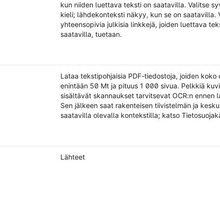
kun niiden luettava teksti on saatavilla. Valitse sy
kieli; lähdekonteksti näkyy, kun se on saatavilla. 
yhteensopivia julkisia linkkejä, joiden luettava tek
saatavilla, tuetaan.
Lataa tekstipohjaisia PDF-tiedostoja, joiden koko 
enintään 50 Mt ja pituus 1 000 sivua. Pelkkiä kuv
sisältävät skannaukset tarvitsevat OCR:n ennen l
Sen jälkeen saat rakenteisen tiivistelmän ja kesku
saatavilla olevalla kontekstilla; katso Tietosuoja
Lähteet