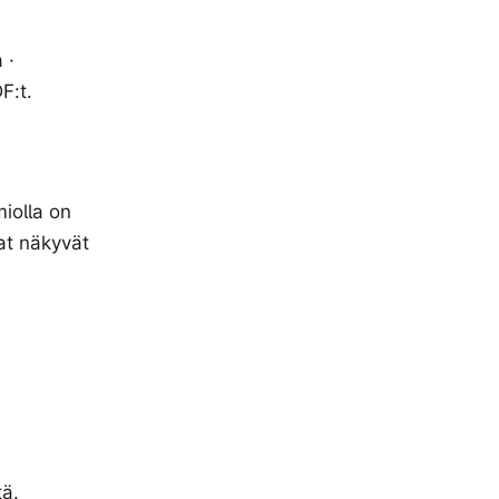
 ·
F:t.
iolla on
at näkyvät
tä.