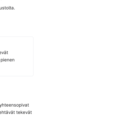
ustolta.
evät
ä pienen
· yhteensopivat
 tehtävät tekevät