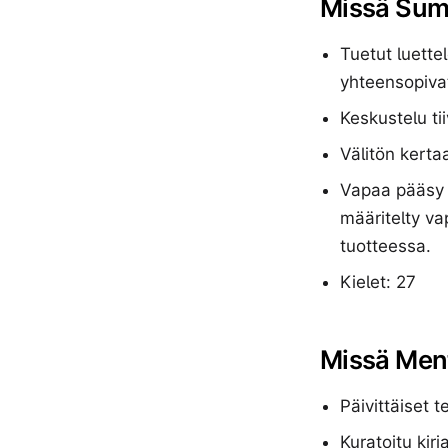
Missä Sum
Tuetut luettel
yhteensopivat 
Keskustelu ti
Välitön kerta
Vapaa pääsy 
määritelty va
tuotteessa.
Kielet: 27
Missä Men
Päivittäiset 
Kuratoitu kir