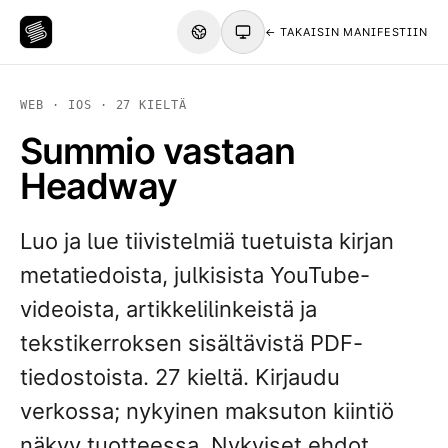
← TAKAISIN MANIFESTIIN
WEB · IOS · 27 KIELTÄ
Summio vastaan
Headway
Luo ja lue tiivistelmiä tuetuista kirjan
metatiedoista, julkisista YouTube-
videoista, artikkelilinkeistä ja
tekstikerroksen sisältävistä PDF-
tiedostoista. 27 kieltä. Kirjaudu
verkossa; nykyinen maksuton kiintiö
näkyy tuotteessa. Nykyiset ehdot