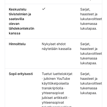
Keskustelu
Sarjat,
Keskustelu tiivistelmien ja saatavilla ole
tiivistelmien ja
haasteet ja
saatavilla
lukutavoitteet
olevan
tukemassa
lähdekontekstin
lukutapaa.
kanssa
Hinnoittelu
Nykyiset ehdot
Sarjat,
näytetään kassalla
haasteet ja
lukutavoitteet
tukemassa
lukutapaa.
Sopii erityisesti
Tuetut luettelokirjat
Sarjat,
· julkinen YouTube
haasteet ja
käyttökelpoisella
lukutavoitteet
transkriptiolla ·
tukemassa
yhteensopivat
lukutapaa.
julkiset artikkelit ·
yhteensopivat