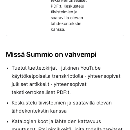
tekstikerrokselliset
PDF:t. Keskustelu
tiivistelmien ja
saatavilla olevan
lähdekontekstin
kanssa.
Missä Summio on vahvempi
Tuetut luettelokirjat · julkinen YouTube
käyttökelpoisella transkriptiolla · yhteensopivat
julkiset artikkelit · yhteensopivat
tekstikerrokselliset PDF:t.
Keskustelu tiivistelmien ja saatavilla olevan
lähdekontekstin kanssa
Katalogien koot ja lähteiden kattavuus
muuttuvat. Etsi nimikkeitä, joita todella tarvitset