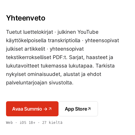
Yhteenveto
Tuetut luettelokirjat · julkinen YouTube
käyttökelpoisella transkriptiolla · yhteensopivat
julkiset artikkelit · yhteensopivat
tekstikerrokselliset PDF:t. Sarjat, haasteet ja
lukutavoitteet tukemassa lukutapaa. Tarkista
nykyiset ominaisuudet, alustat ja ehdot
palveluntarjoajan sivustolta.
Avaa Summio →
App Store
Web · iOS 18+ · 27 kieltä