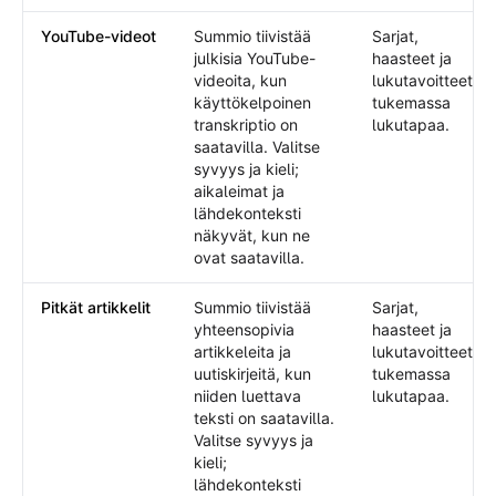
YouTube-videot
Summio tiivistää
Sarjat,
julkisia YouTube-
haasteet ja
videoita, kun
lukutavoitteet
käyttökelpoinen
tukemassa
transkriptio on
lukutapaa.
saatavilla. Valitse
syvyys ja kieli;
aikaleimat ja
lähdekonteksti
näkyvät, kun ne
ovat saatavilla.
Pitkät artikkelit
Summio tiivistää
Sarjat,
yhteensopivia
haasteet ja
artikkeleita ja
lukutavoitteet
uutiskirjeitä, kun
tukemassa
niiden luettava
lukutapaa.
teksti on saatavilla.
Valitse syvyys ja
kieli;
lähdekonteksti