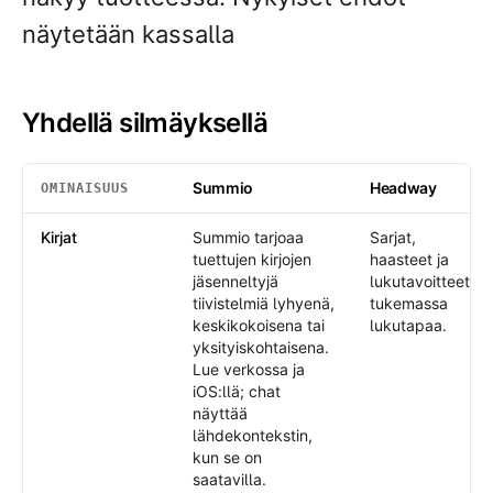
näytetään kassalla
Yhdellä silmäyksellä
Summio
Headway
OMINAISUUS
Yhdellä silmäyksellä
: Summio /
Headway
Kirjat
Summio tarjoaa
Sarjat,
tuettujen kirjojen
haasteet ja
jäsenneltyjä
lukutavoitteet
tiivistelmiä lyhyenä,
tukemassa
keskikokoisena tai
lukutapaa.
yksityiskohtaisena.
Lue verkossa ja
iOS:llä; chat
näyttää
lähdekontekstin,
kun se on
saatavilla.