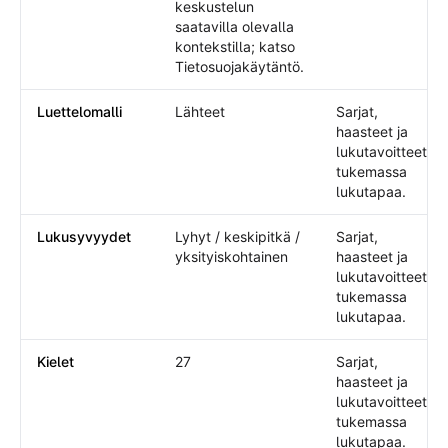
keskustelun
saatavilla olevalla
kontekstilla; katso
Tietosuojakäytäntö.
Luettelomalli
Lähteet
Sarjat,
haasteet ja
lukutavoitteet
tukemassa
lukutapaa.
Lukusyvyydet
Lyhyt / keskipitkä /
Sarjat,
yksityiskohtainen
haasteet ja
lukutavoitteet
tukemassa
lukutapaa.
Kielet
27
Sarjat,
haasteet ja
lukutavoitteet
tukemassa
lukutapaa.