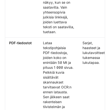
näkyy, kun se on
saatavilla. Vain
yhteensopivia
julkisia linkkejä,
joiden luettava
teksti on saatavilla,
tuetaan.
PDF-tiedostot
Lataa
Sarjat,
tekstipohjaisia
haasteet ja
PDF-tiedostoja,
lukutavoitteet
joiden koko on
tukemassa
enintään 50 Mt ja
lukutapaa.
pituus 1 000 sivua.
Pelkkiä kuvia
sisältävät
skannaukset
tarvitsevat OCR:n
ennen latausta.
Sen jälkeen saat
rakenteisen
tiivistelmän ja