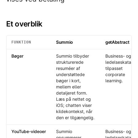
Et overblik
Summio
getAbstract
FUNKTION
Et overblik
: Summio /
getAbstract
Bøger
Summio tilbyder
Business- og
strukturerede
ledelseskatalog
resuméer af
tilpasset
understøttede
corporate
bøger i kort,
learning.
mellem eller
detaljeret form.
Læs på nettet og
iOS; chatten viser
kildekontekst, når
den er tilgængelig.
YouTube-videoer
Summio
Business- og
opsummerer
ledelseskatalog