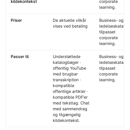
kildekontekst
corporate
learning.
Priser
De aktuelle vilkår
Business- og
vises ved betaling
ledelseskatalog
tilpasset
corporate
learning.
Passer til
Understøttede
Business- og
katalogbøger ·
ledelseskatalog
offentlig YouTube
tilpasset
med brugbar
corporate
transskription ·
learning.
kompatible
offentlige artikler ·
kompatible PDF’er
med tekstlag. Chat
med sammendrag
og tilgængelig
kildekontekst.