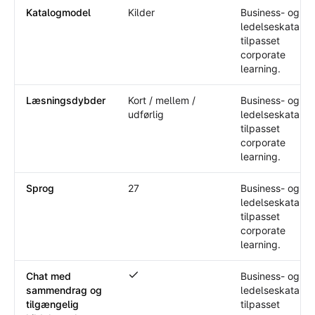
Katalogmodel
Kilder
Business- og
ledelseskatalog
tilpasset
corporate
learning.
Læsningsdybder
Kort / mellem /
Business- og
udførlig
ledelseskatalog
tilpasset
corporate
learning.
Sprog
27
Business- og
ledelseskatalog
tilpasset
corporate
learning.
Chat med
Business- og
Chat med sammendrag og tilgængelig k
sammendrag og
ledelseskatalog
tilgængelig
tilpasset