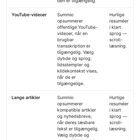
den er tilgængelig.
YouTube-videoer
Summio
Hurtige
opsummerer
resuméer
offentlige YouTube-
i klart
videoer, når en
sprog —
brugbar
scroll-
transskription er
læsning.
tilgængelig. Vælg
dybde og sprog;
tidsstempler og
kildekontekst vises,
når de er
tilgængelige.
Lange artikler
Summio
Hurtige
opsummerer
resuméer
kompatible artikler
i klart
og nyhedsbreve,
sprog —
når deres læsbare
scroll-
tekst er tilgængelig.
læsning.
Vælg dybde og