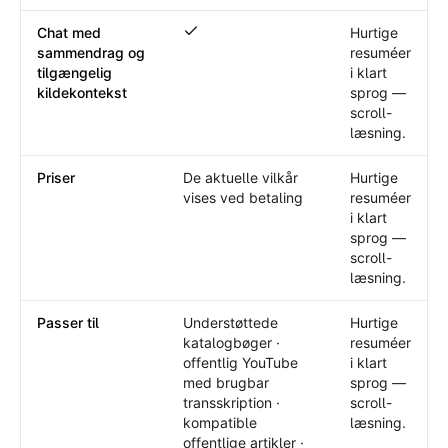
Chat med
Hurtige
Chat med sammendrag og tilgængelig k
sammendrag og
resuméer
tilgængelig
i klart
kildekontekst
sprog —
scroll-
læsning.
Priser
De aktuelle vilkår
Hurtige
vises ved betaling
resuméer
i klart
sprog —
scroll-
læsning.
Passer til
Understøttede
Hurtige
katalogbøger ·
resuméer
offentlig YouTube
i klart
med brugbar
sprog —
transskription ·
scroll-
kompatible
læsning.
offentlige artikler ·