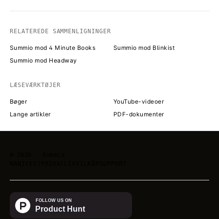
RELATEREDE SAMMENLIGNINGER
Summio mod 4 Minute Books
Summio mod Blinkist
Summio mod Headway
LÆSEVÆRKTØJER
Bøger
YouTube-videoer
Lange artikler
PDF-dokumenter
©
2026
· Summio
MANIFEST
PRIVATLIV
VILKÅR
SUPPORT