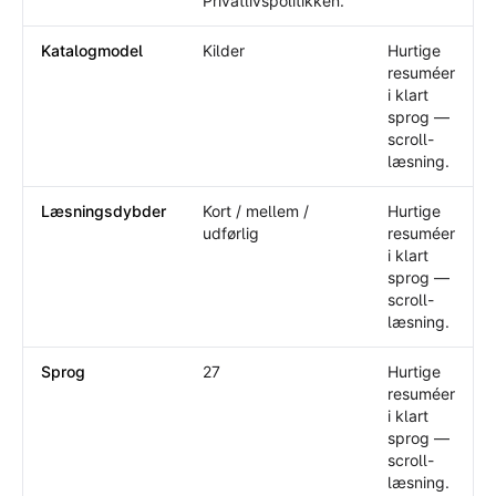
Privatlivspolitikken.
Katalogmodel
Kilder
Hurtige
resuméer
i klart
sprog —
scroll-
læsning.
Læsningsdybder
Kort / mellem /
Hurtige
udførlig
resuméer
i klart
sprog —
scroll-
læsning.
Sprog
27
Hurtige
resuméer
i klart
sprog —
scroll-
læsning.