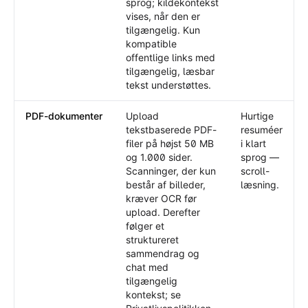
sprog; kildekontekst
vises, når den er
tilgængelig. Kun
kompatible
offentlige links med
tilgængelig, læsbar
tekst understøttes.
PDF-dokumenter
Upload
Hurtige
tekstbaserede PDF-
resuméer
filer på højst 50 MB
i klart
og 1.000 sider.
sprog —
Scanninger, der kun
scroll-
består af billeder,
læsning.
kræver OCR før
upload. Derefter
følger et
struktureret
sammendrag og
chat med
tilgængelig
kontekst; se