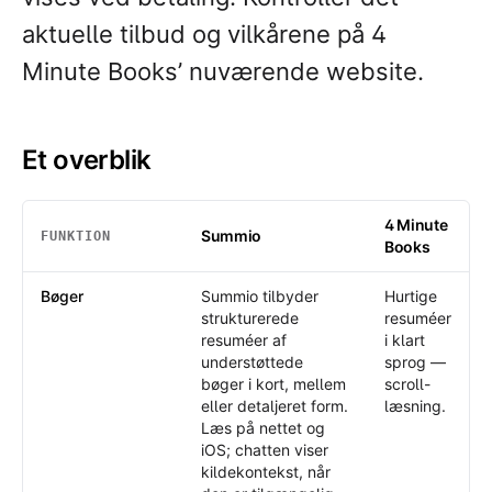
aktuelle tilbud og vilkårene på 4
Minute Books’ nuværende website.
Et overblik
4 Minute
Summio
FUNKTION
Books
Et overblik
: Summio /
4 Minute Books
Bøger
Summio tilbyder
Hurtige
strukturerede
resuméer
resuméer af
i klart
understøttede
sprog —
bøger i kort, mellem
scroll-
eller detaljeret form.
læsning.
Læs på nettet og
iOS; chatten viser
kildekontekst, når