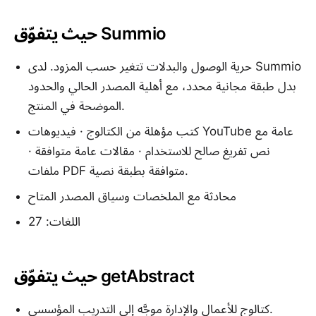
حيث يتفوّق Summio
حرية الوصول والبدلات تتغير حسب المزود. لدى Summio
بدل طبقة مجانية محدد، مع أهلية المصدر الحالي والحدود
الموضحة في المنتج.
كتب مؤهلة من الكتالوج · فيديوهات YouTube عامة مع
نص تفريغ صالح للاستخدام · مقالات عامة متوافقة ·
ملفات PDF متوافقة بطبقة نصية.
محادثة مع الملخصات وسياق المصدر المتاح
اللغات: 27
حيث يتفوّق getAbstract
كتالوج للأعمال والإدارة موجَّه إلى التدريب المؤسسي.