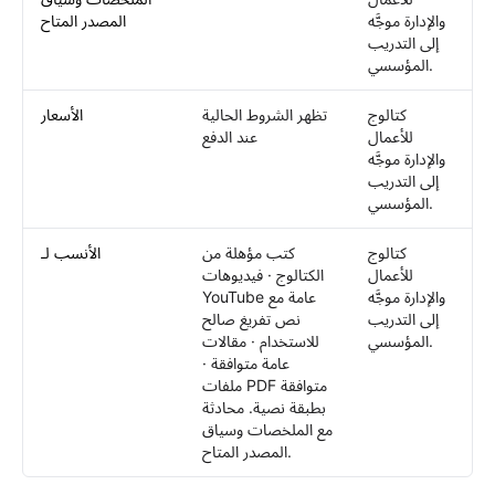
والإدارة موجَّه
المصدر المتاح
إلى التدريب
المؤسسي.
كتالوج
تظهر الشروط الحالية
الأسعار
للأعمال
عند الدفع
والإدارة موجَّه
إلى التدريب
المؤسسي.
كتالوج
كتب مؤهلة من
الأنسب لـ
للأعمال
الكتالوج · فيديوهات
والإدارة موجَّه
YouTube عامة مع
إلى التدريب
نص تفريغ صالح
المؤسسي.
للاستخدام · مقالات
عامة متوافقة ·
ملفات PDF متوافقة
بطبقة نصية. محادثة
مع الملخصات وسياق
المصدر المتاح.