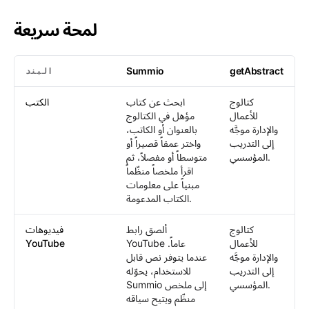
لمحة سريعة
Summio
getAbstract
البند
getAbstract
: Summio /
لمحة سريعة
كتالوج
ابحث عن كتاب
الكتب
للأعمال
مؤهل في الكتالوج
والإدارة موجَّه
بالعنوان أو الكاتب،
إلى التدريب
واختر عمقاً قصيراً أو
المؤسسي.
متوسطاً أو مفصلاً، ثم
اقرأ ملخصاً منظّماً
مبنياً على معلومات
الكتاب المدعومة.
كتالوج
ألصق رابط
فيديوهات
للأعمال
YouTube عاماً.
YouTube
والإدارة موجَّه
عندما يتوفر نص قابل
إلى التدريب
للاستخدام، يحوّله
المؤسسي.
Summio إلى ملخص
منظّم ويتيح سياقه