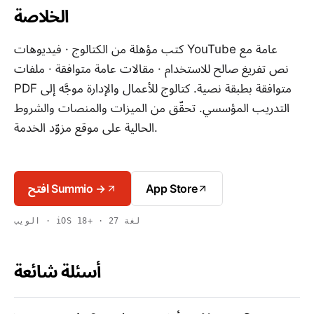
الخلاصة
كتب مؤهلة من الكتالوج · فيديوهات YouTube عامة مع
نص تفريغ صالح للاستخدام · مقالات عامة متوافقة · ملفات
PDF متوافقة بطبقة نصية. كتالوج للأعمال والإدارة موجَّه إلى
التدريب المؤسسي. تحقّق من الميزات والمنصات والشروط
الحالية على موقع مزوّد الخدمة.
App Store
افتح Summio →
الويب · iOS 18+ · 27 لغة
أسئلة شائعة