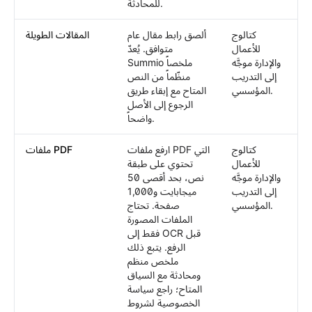
للمحادثة.
كتالوج
ألصق رابط مقال عام
المقالات الطويلة
للأعمال
متوافق. يُعدّ
والإدارة موجَّه
Summio ملخصاً
إلى التدريب
منظّماً من النص
المؤسسي.
المتاح مع إبقاء طريق
الرجوع إلى الأصل
واضحاً.
كتالوج
ارفع ملفات PDF التي
ملفات PDF
للأعمال
تحتوي على طبقة
والإدارة موجَّه
نص، بحد أقصى 50
إلى التدريب
ميجابايت و1,000
المؤسسي.
صفحة. تحتاج
الملفات المصورة
فقط إلى OCR قبل
الرفع. يتبع ذلك
ملخص منظم
ومحادثة مع السياق
المتاح؛ راجع سياسة
الخصوصية لشروط